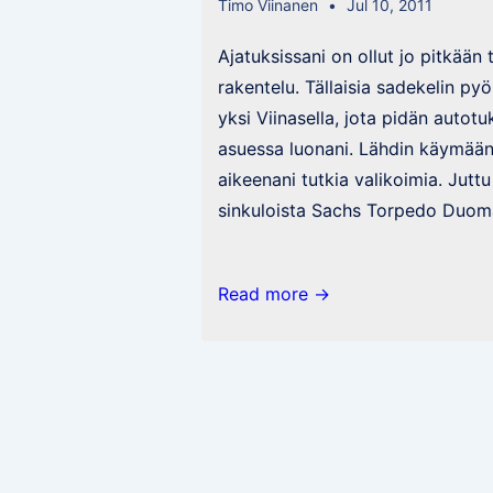
Timo Viinanen
Jul 10, 2011
Ajatuksissani on ollut jo pitkään to
rakentelu. Tällaisia sadekelin pyör
yksi Viinasella, jota pidän autot
asuessa luonani. Lähdin käymään
aikeenani tutkia valikoimia. Juttu
sinkuloista Sachs Torpedo Duoma
Fixed
Read more →
Gear=Fixi
|
Single
Gear=Sinkula
|
Double