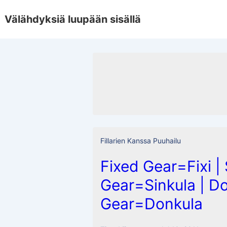
↓
Välähdyksiä luupään sisällä
Skip
to
Main
Content
Fillarien Kanssa Puuhailu
Fixed Gear=Fixi | 
Gear=Sinkula | D
Gear=Donkula