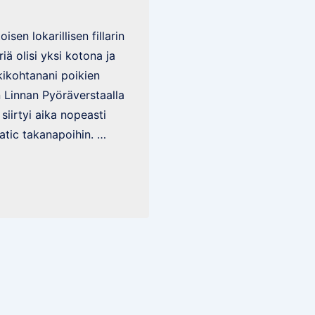
isen lokarillisen fillarin
iä olisi yksi kotona ja
ukikohtanani poikien
 Linnan Pyöräverstaalla
 siirtyi aika nopeasti
tic takanapoihin. …