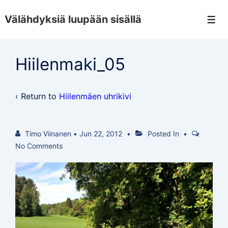
↓
Välähdyksiä luupään sisällä
Skip
Men
to
Main
Hiilenmaki_05
Content
‹ Return to
Hiilenmäen uhrikivi
Timo Viinanen
•
Jun 22, 2012
Posted In
No Comments