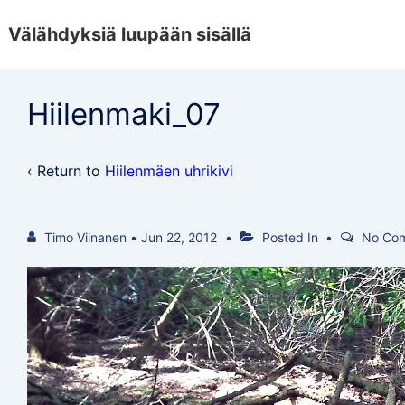
↓
Välähdyksiä luupään sisällä
Skip
to
Main
Hiilenmaki_07
Content
‹ Return to
Hiilenmäen uhrikivi
Timo Viinanen
•
Jun 22, 2012
Posted In
No Co