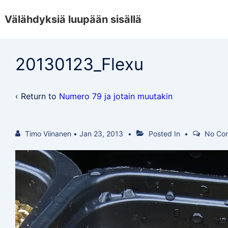
↓
Välähdyksiä luupään sisällä
Skip
to
Main
20130123_Flexu
Content
‹ Return to
Numero 79 ja jotain muutakin
Timo Viinanen
•
Jan 23, 2013
Posted In
No Co