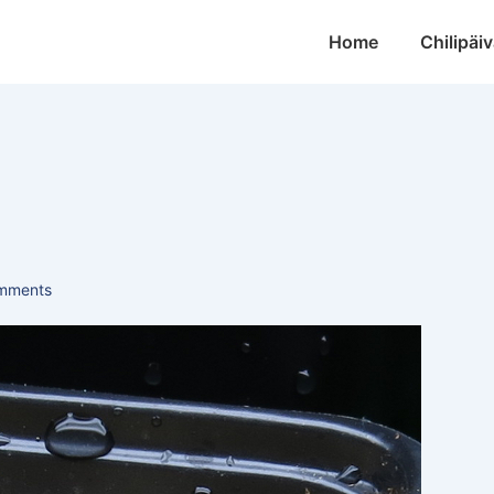
Main
Home
Chilipäiv
Navigation
mments