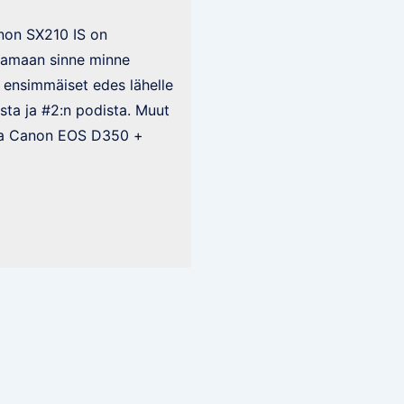
anon SX210 IS on
tamaan sinne minne
 ensimmäiset edes lähelle
sta ja #2:n podista. Muut
lla Canon EOS D350 +