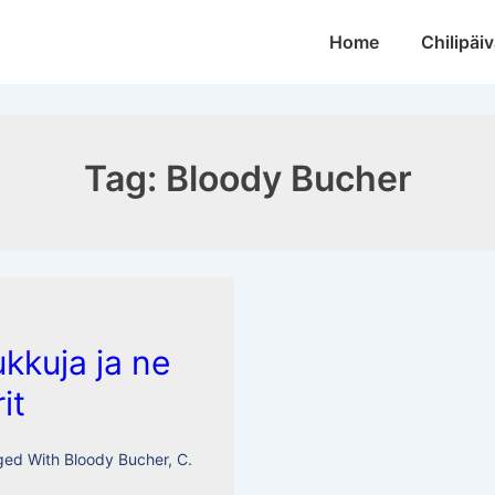
Main
Home
Chilipäiv
Navigation
Tag:
Bloody Bucher
ukkuja ja ne
it
ged With
Bloody Bucher
,
C.