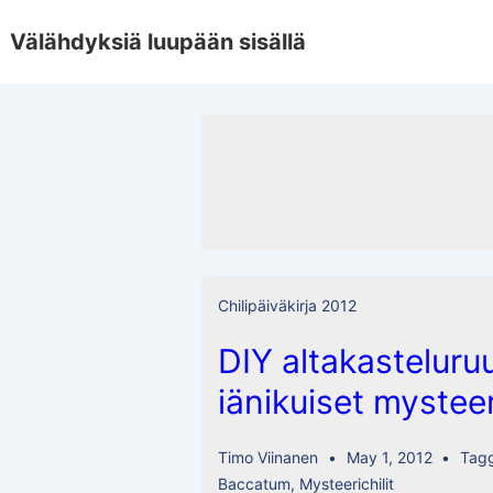
↓
Välähdyksiä luupään sisällä
Skip
to
Main
Content
Chilipäiväkirja 2012
DIY altakasteluru
iänikuiset mysteer
Timo Viinanen
May 1, 2012
Tag
Baccatum
,
Mysteerichilit