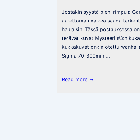
Jostakin syystä pieni rimpula C
äärettömän vaikea saada tarken
haluaisin. Tässä postauksessa on
terävät kuvat Mysteeri #3:n kuka
kukkakuvat onkin otettu wanha
Sigma 70-300mm …
DIY
Read more →
altakasteluruukkuja
ja
ne
iänikuiset
mysteerit