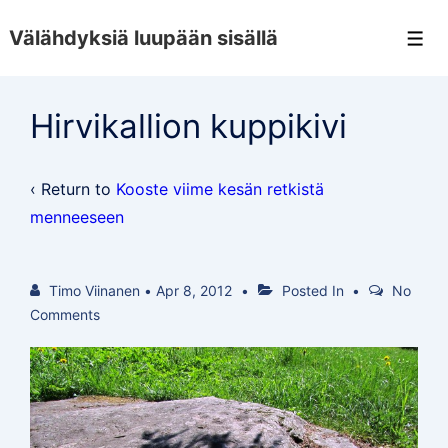
↓
Välähdyksiä luupään sisällä
Skip
Men
to
Main
Hirvikallion kuppikivi
Content
‹ Return to
Kooste viime kesän retkistä
menneeseen
Timo Viinanen
•
Apr 8, 2012
Posted In
No
Comments