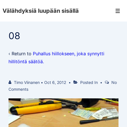
↓
Välähdyksiä luupään sisällä
Skip
Men
to
Main
08
Content
‹ Return to
Puhallus hiillokseen, joka synnytti
hillitöntä säätöä.
Timo Viinanen
•
Oct 6, 2012
Posted In
No
Comments