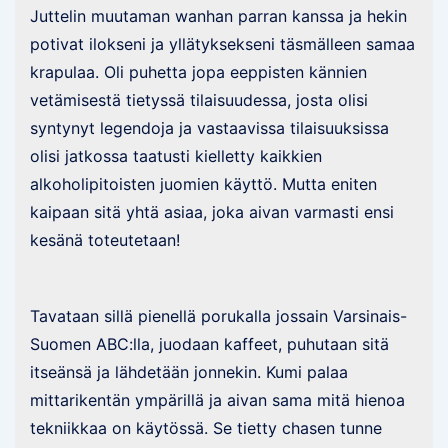
Juttelin muutaman wanhan parran kanssa ja hekin
potivat ilokseni ja yllätyksekseni täsmälleen samaa
krapulaa. Oli puhetta jopa eeppisten kännien
vetämisestä tietyssä tilaisuudessa, josta olisi
syntynyt legendoja ja vastaavissa tilaisuuksissa
olisi jatkossa taatusti kielletty kaikkien
alkoholipitoisten juomien käyttö. Mutta eniten
kaipaan sitä yhtä asiaa, joka aivan varmasti ensi
kesänä toteutetaan!
Tavataan sillä pienellä porukalla jossain Varsinais-
Suomen ABC:lla, juodaan kaffeet, puhutaan sitä
itseänsä ja lähdetään jonnekin. Kumi palaa
mittarikentän ympärillä ja aivan sama mitä hienoa
tekniikkaa on käytössä. Se tietty chasen tunne