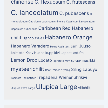
chinense
C. flexuosum
C. frutescens
C. lanceolatum
C. pubescens
C.
rhomboideum
Capsicum
capsicum chinense
Capsicum Lanceolatum
Caribbean Red Habanero
Capsicum pubescens
Habanero Orange
chilit
Django
ESP-32
Habanero Varadero
Juuso
Jami
Home Assistant
kalmisto
Kasvihuone
kuppikivi
Lapset
last.fm
Lemon Drop
Locato
musiikki
logrotate
MPX 5010DP
mysteerichilit
Siling Labuyo
Root Trainer
rSyslog
Trepadeira Werner
uhrikivi
Tasmota
Tasmotizer
Ulupica Large
villichilit
Ulupica Extra Large