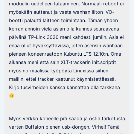
moduulin uudelleen lataaminen. Normaali reboot ei
myöskään auttanut ja vasta wanhan liiton IVO-
bootti palautti laitteen toimintaan. Tämän yhden
kerran annoin vielä asian olla kunnes seuraavana
päivänä TP-Link 3020 meni kahdesti jumiin. Asia ei
enää ollut hyväksyttävissä, joten asensin wanhaan
pieneen koneenraatoon Kubuntu LTS 12.10:n. Oma
aikansa meni että sain XLT-trackerin init.scriptit
myös normaalissa työpöytä Linuxissa siihen
malliin, ettei tracker kaatunut käynnistettäessä.
Kirjoitusvirheiden kanssa kannattaa olla tarkkana
Myös verkko koneelle piti saada ja ostin tarkotusta
varten Buffalon pienen usb-dongen. Virhe!! Tämä