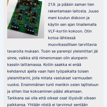
21.9. ja pääsin saman tien
rakentamaan laitosta. Juuso
meni koulun diskoon ja
käytin sen ajan tinailemalla
VLF-kortin kokoon. Otin
kotoa lähtiessä
muovikassillisen tarvittavia
tavaroita mukaan. Tosin se parempi yleismittari jäi
sinne, vaikka sitä nimenomaan olin alunperin
kassiin laittamassa. Kotiin saakka ei enää
kehdannut ajella vaan hain työpaikalta toisen
yleismittarini, jolla mitata vastukset varmuuden
vuoksi. Ensimmäinen tunti menikin osien lajitteluun
ja sitten itse kokoaminen pääsi alkamaan.
Tarkkana sai olla että oikeat osat löysivät oikean
paikkansa. Yhtään niistä ei tarvinnut sentään