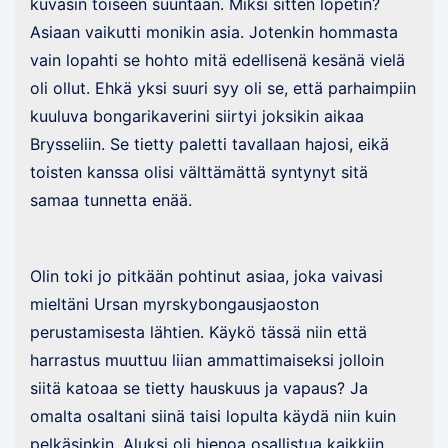
kuvasin toiseen suuntaan. Miksi sitten lopetin?
Asiaan vaikutti monikin asia. Jotenkin hommasta
vain lopahti se hohto mitä edellisenä kesänä vielä
oli ollut. Ehkä yksi suuri syy oli se, että parhaimpiin
kuuluva bongarikaverini siirtyi joksikin aikaa
Brysseliin. Se tietty paletti tavallaan hajosi, eikä
toisten kanssa olisi välttämättä syntynyt sitä
samaa tunnetta enää.
Olin toki jo pitkään pohtinut asiaa, joka vaivasi
mieltäni Ursan myrskybongausjaoston
perustamisesta lähtien. Käykö tässä niin että
harrastus muuttuu liian ammattimaiseksi jolloin
siitä katoaa se tietty hauskuus ja vapaus? Ja
omalta osaltani siinä taisi lopulta käydä niin kuin
pelkäsinkin. Aluksi oli hienoa osallistua kaikkiin