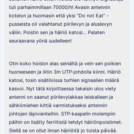
tuli parhaimmillaan 70000/h! Avasin antennin
kotelon ja huomasin että yksi “Do not Eat” -
pusseista oli valahtanut piirilevyn ja aluslevyn
väliin. Poistin sen ja häiriö katosi… Palaten
seuraavana yönä uudelleen!
Otin koko hoidon alas seinältä ja vein sen poikien
huoneeseen ja liitin 3m UTP-johdolla kiinni. Häiriö
katosi, tosin sisätiloissa turhien signaalien määrä
kasvoi. Nyt tätä kirjoittaessa takaisin ulos viety
antenni on saanut piirilevylakkaa leiskalleen ja
sähkömiehen kittiä varmistukseksi antennin
johtojen läpivienteihin. STP-kaapelin molempiin
päihin on lisätty ferriitistä tehdyt häiriönpoistimet.
Siellä se on ollut ilman häiriöitä jo toista päivää.