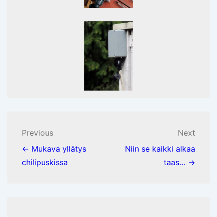
Post
Previous
Next
navigation
← Mukava yllätys
Niin se kaikki alkaa
chilipuskissa
taas… →