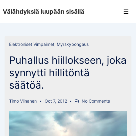
↓
Välähdyksiä luupään sisällä
Skip
Men
to
Main
Content
Elektroniset Vimpaimet
,
Myrskybongaus
Puhallus hiillokseen, joka
synnytti hillitöntä
säätöä.
Timo Viinanen
Oct 7, 2012
No Comments