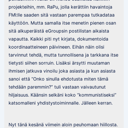
projekteihin, mm. RaPu, jolla kerättiin havaintoja
FMI:lle saaden sitä vastaan parempaa tutkadataa
käyttöön. Mutta samalla itse menetin pienen osan
sitä alkuperäistä eGroupsin postilistan aikaista
vapautta. Kaikki piti nyt kirjata, dokumentoida
koordinaatteineen päivineen. Eihän näin olisi
tarvinnut tehdä, mutta tunnollisena ja tarkkana itse
tietysti siihen sorruin. Lisäksi ärsytti muutaman
ihmisen jatkuva vinoilu joka asiasta ja kun asiasta
sanoi että “Onko sinulla ehdotusta miten tämä
tehdään paremmin?” tuli vastaan vaivautunut
hiljaisuus. Käänsin selkäni koko “kommunistiseksi”
katsomalleni yhdistystoiminnalle. Jälleen kerran.
Nyt tänä kesänä viimein aloin peuhomaan hiillosta.