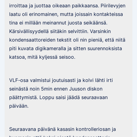
irroittaa ja juottaa oikeaan paikkaansa. Piirilevyjen
laatu oli erinomainen, mutta joissain kontakteissa
tina ei millään meinannut juosta seikäänsä.
Kärsivällisyydellä siitäkin selvittiin. Varsinkin
kondensaattoreiden tekstit oli nin pieniä, että niitä
piti kuvata digikameralla ja sitten suurennoksista
katsoa, mitä kyljessä seisoo.
VLF-osa valmistui joutuisasti ja kolvi lähti irti
seinästä noin 5min ennen Juuson diskon
päättymistä. Loppu saisi jäädä seuraavaan
päivään.
Seuraavana päivänä kasasin kontrolleriosan ja