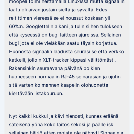
mööpeli toimi heittämällä Linuxissa mutta signaalin
laatu oli aivan jostain sieltä ja syvältä. Edes
reitittimen vieressä se ei noussut koskaan yli
60%:n. Googlettelin aikani ja tulin siihen tulokseen
että kyseessä on bugi laitteen ajureissa. Sellainen
bugi jota ei ole vieläkään saatu täysin korjattua.
Huonosta signaalin laadusta seurasi se että verkko
katkeili, jolloin XLT-tracker kippasi välittömästi.
Rakensinkin seuraavana päivänä poikien
huoneeseen normaalin RJ-45 seinärasian ja ujutin
sitä varten kolmannen kaapelin olohuonetta
kiertävään listakouruun.
Nyt kaikki kukkui ja kävi hienosti, kunnes eräänä
sateisena yönä koko laitos sekosi ja päälle iski
sellainen häiriö etten moista ole nähnyt! Signaaleja