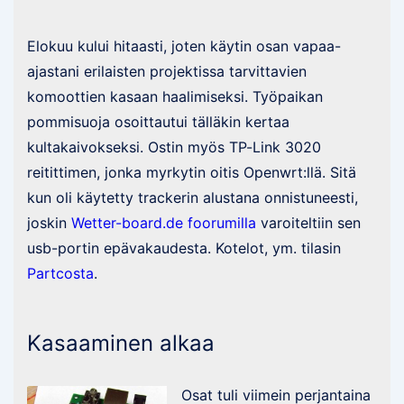
Elokuu kului hitaasti, joten käytin osan vapaa-
ajastani erilaisten projektissa tarvittavien
komoottien kasaan haalimiseksi. Työpaikan
pommisuoja osoittautui tälläkin kertaa
kultakaivokseksi. Ostin myös TP-Link 3020
reitittimen, jonka myrkytin oitis Openwrt:llä. Sitä
kun oli käytetty trackerin alustana onnistuneesti,
joskin
Wetter-board.de foorumilla
varoiteltiin sen
usb-portin epävakaudesta. Kotelot, ym. tilasin
Partcosta
.
Kasaaminen alkaa
Osat tuli viimein perjantaina