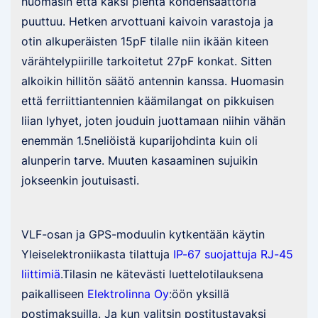
huomasin että kaksi pientä kondensaattoria
puuttuu. Hetken arvottuani kaivoin varastoja ja
otin alkuperäisten 15pF tilalle niin ikään kiteen
värähtelypiirille tarkoitetut 27pF konkat. Sitten
alkoikin hillitön säätö antennin kanssa. Huomasin
että ferriittiantennien käämilangat on pikkuisen
liian lyhyet, joten jouduin juottamaan niihin vähän
enemmän 1.5neliöistä kuparijohdinta kuin oli
alunperin tarve. Muuten kasaaminen sujuikin
jokseenkin joutuisasti.
VLF-osan ja GPS-moduulin kytkentään käytin
Yleiselektroniikasta tilattuja
IP-67 suojattuja RJ-45
liittimiä
.Tilasin ne kätevästi luettelotilauksena
paikalliseen
Elektrolinna Oy
:öön yksillä
postimaksuilla. Ja kun valitsin postitustavaksi