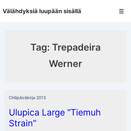
↓
Välähdyksiä luupään sisällä
Skip
Men
to
Main
Content
Tag:
Trepadeira
Werner
Chilipäiväkirja 2013
Ulupica Large “Tiemuh
Strain”