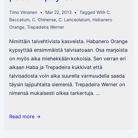
Timo Viinanen
Mar 22, 2013
Tagged With
C.
Baccatum
,
C. Chinense
,
C. Lanceolatum
,
Habanero
Orange
,
Trepadeira Werner
Nimittäin talvehtivista kasveista. Habanero Orange
kypsyttää ensimmäistä talvisatoaan. Osa marjoista
on myös aika miehekkään kokoisia. Sen verran eri
aikaan Haba ja Trepadeira kukkivat että
talvisadosta voin aika suurella varmuudella saada
täysin lajipuhtaita siemeniä. Trepadeira Werner on
nimensä mukaisesti oikea tarkertuja. …
Satoa
Read more →
tulossa
pääsiäispöytään