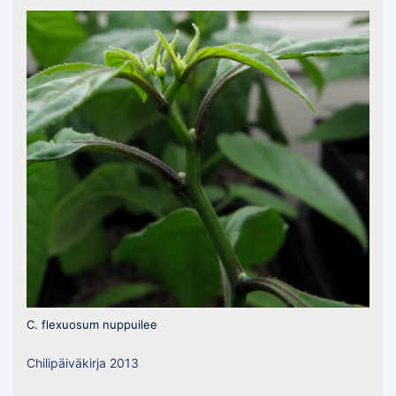
C. flexuosum nuppuilee
Chilipäiväkirja 2013