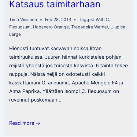
Katsaus taimitarhaan
Timo Viinanen
Feb 28, 2013
Tagged With
C.
Flexuosum
,
Habanero Orange
,
Trepadeira Werner
,
Ulupica
Large
Hienosti tuntuvat kasvavan noissa litran
taimiruukuissa. Juuren hännät kurkistelee pohjan
reijistä yhdestä jos toisesta kasvista. 6 tainta tekee
nuppuja. Näistä neljä on odotetusti kaikki
kasvattamani C. annuumit, Apache Mengele F4 ja
Alma Paprika. Yllättäen isompi C. flexuosum on
ruvennut puskemaan …
Katsaus
Read more →
taimitarhaan