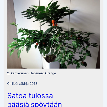
2. kerroksinen Habanero Orange
Chilipäiväkirja 2013
Satoa tulossa
pääsiäispöytään