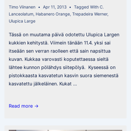
Timo Viinanen
Apr 11, 2013
Tagged With
C.
Lanceolatum
,
Habanero Orange
,
Trepadeira Werner
,
Ulupica Large
Tässä on muutama päivä odotettu Ulupica Largen
kukkien kehitystä. Viimein tänään 11.4. yksi sai
itseään sen verran raolleen että sain napsittua
kuvan. Kukkaa varovasti koputettaessa sieltä
lähtee kunnon pölähdys siitepölyä. Kyseessä on
pistokkaasta kasvatetun kasvin suora siemenestä
kasvatettu jälkeläinen. Kukat …
Ulupica
Read more →
Large
“Tiemuh
Strain”