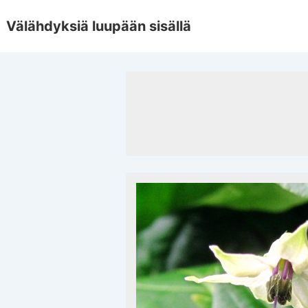
↓
Välähdyksiä luupään sisällä
Skip
to
Main
Content