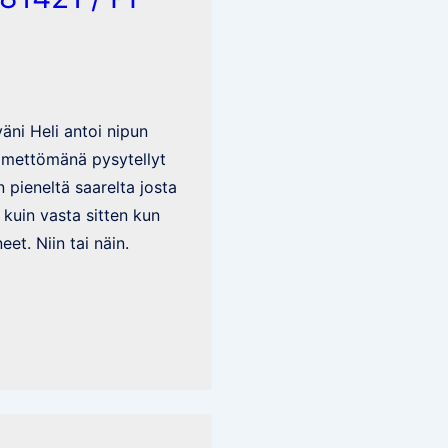
ni Heli antoi nipun
nimettömänä pysytellyt
in pieneltä saarelta josta
 kuin vasta sitten kun
et. Niin tai näin.