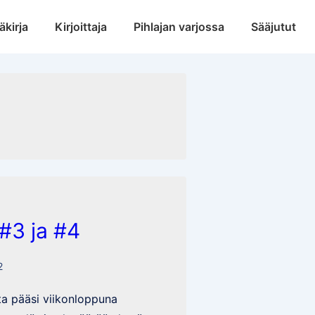
äkirja
Kirjoittaja
Pihlajan varjossa
Sääjutut
 #3 ja #4
2
sta pääsi viikonloppuna