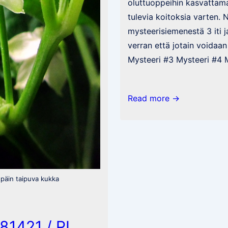
oluttuoppeihin kasvattama
tulevia koitoksia varten. N
mysteerisiemenestä 3 iti 
verran että jotain voidaan
Mysteeri #3 Mysteeri #4 
Mysteerit
Read more →
#2,
#3
ja
#4
späin taipuva kukka
81421 / PI