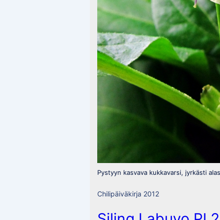
Pystyyn kasvava kukkavarsi, jyrkästi ala
Chilipäiväkirja 2012
Siling Labuyo PI 2