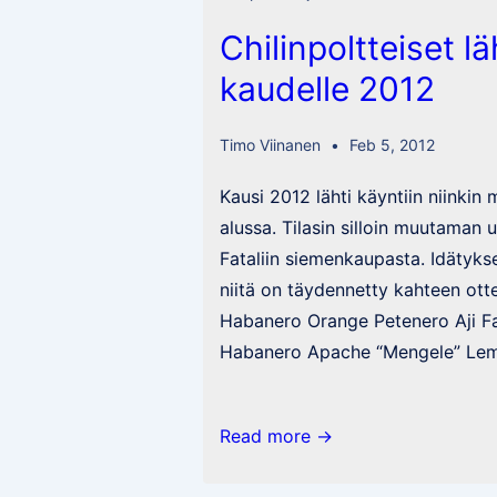
/
Chilinpoltteiset l
PI
593614
kaudelle 2012
Timo Viinanen
Feb 5, 2012
Kausi 2012 lähti käyntiin niinki
alussa. Tilasin silloin muutaman 
Fataliin siemenkaupasta. Idätykse
niitä on täydennetty kahteen otte
Habanero Orange Petenero Aji F
Habanero Apache “Mengele” Le
Chilinpoltteiset
Read more →
lähtöasetelmat
kaudelle