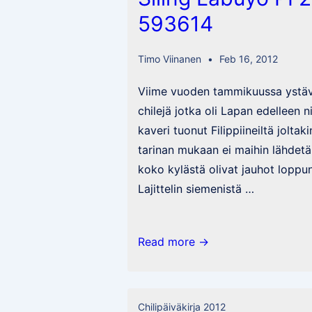
593614
Timo Viinanen
Feb 16, 2012
Viime vuoden tammikuussa ystävä
chilejä jotka oli Lapan edelleen 
kaveri tuonut Filippiineiltä joltak
tarinan mukaan ei maihin lähdetä
koko kylästä olivat jauhot loppune
Lajittelin siemenistä …
Siling
Read more →
Labuyo
PI
281421
Chilipäiväkirja 2012