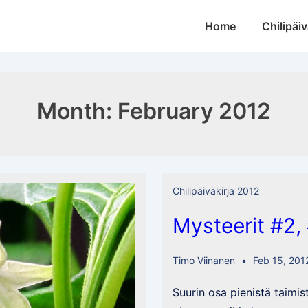
Main
Home
Chilipäiv
Navigation
Month:
February 2012
Chilipäiväkirja 2012
Mysteerit #2,
Timo Viinanen
Feb 15, 201
Suurin osa pienistä taimi