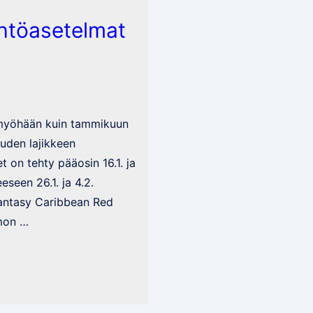
ähtöasetelmat
n myöhään kuin tammikuun
uuden lajikkeen
t on tehty pääosin 16.1. ja
eseen 26.1. ja 4.2.
antasy Caribbean Red
mon …