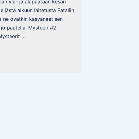
an ylä- ja alapäätään kesän
eljästä alkuun laitetusta Fataliin
ja ne ovatkin kasvaneet sen
 jo päätellä. Mysteeri #2
Mysteerit …