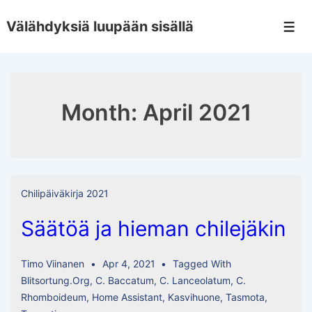
↓
Välähdyksiä luupään sisällä
Skip
Men
to
Main
Content
Month:
April 2021
Chilipäiväkirja 2021
Säätöä ja hieman chilejäkin
Timo Viinanen
Apr 4, 2021
Tagged With
Blitsortung.org
,
C. Baccatum
,
C. Lanceolatum
,
C.
Rhomboideum
,
Home Assistant
,
Kasvihuone
,
Tasmota
,