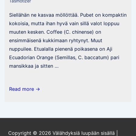
Tasmotizer
Siellähän ne kasvaa möllöttää. Pubet on kompaktin
kokoisia, mutta ihan hyvä vain sillä valot loppuu
muuten kesken. Coffee (C. chinense) on
ensimmäisenä kukkimaan ryhtynyt. Muut
nuppuilee. Etualalla pienenä poikasena on Aji
Ecuadorian Orange (Semillas, C. baccatum) pari
mansikkaa ja sitten …
Säätöä
Read more →
ja
hieman
chilejäkin
Copyright © 2026
Välähdyksiä luupään sisällä
|