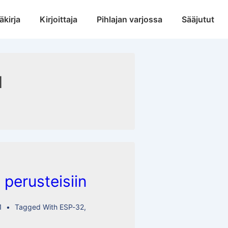
äkirja
Kirjoittaja
Pihlajan varjossa
Sääjutut
1
u perusteisiin
1
Tagged With
ESP-32
,