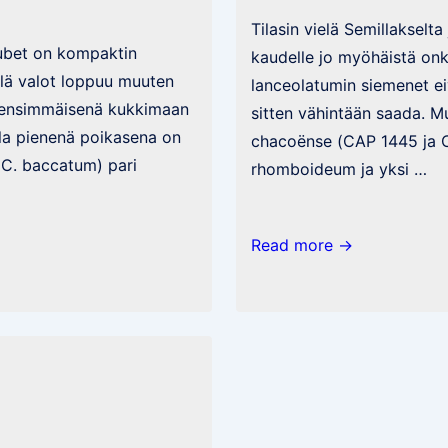
Tilasin vielä Semillakselta 
Pubet on kompaktin
kaudelle jo myöhäistä onk
llä valot loppuu muuten
lanceolatumin siemenet eiv
n ensimmäisenä kukkimaan
sitten vähintään saada. M
lla pienenä poikasena on
chacoënse (CAP 1445 ja 
 C. baccatum) pari
rhomboideum ja yksi …
Villejä
Read more →
ja
paluu
perusteisiin