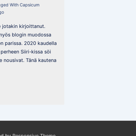
gged With
Capsicum
go
jotakin kirjoittanut.
a myös blogin muodossa
en parissa. 2020 kaudella
 perheen Siiri-kissa söi
le nousivat. Tänä kautena
ed by
Responsive Theme