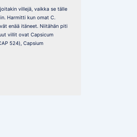
joitakin villejä, vaikka se tälle
in. Harmitti kun omat C.
ät enää itäneet. Niitähän piti
uut villit ovat Capsicum
CAP 524), Capsium