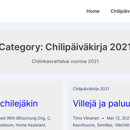
Main
Home
Chilipäiv
Navigation
Category:
Chilipäiväkirja 202
Chilinkasvattelua vuonna 2021
Chilipäiväkirja 2021
chilejäkin
Villejä ja palu
ged With
Blitsortung.org
,
C.
Timo Viinanen
Mar 12, 202
oideum
,
Home Assistant
,
Kasvihuone
,
Semillas
,
Villichilit