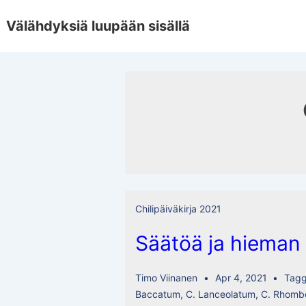
↓
Välähdyksiä luupään sisällä
Skip
to
Main
Content
Chilipäiväkirja 2021
Säätöä ja hieman 
Timo Viinanen
Apr 4, 2021
Tag
Baccatum
,
C. Lanceolatum
,
C. Rhomb