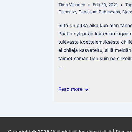
Timo Viinanen
Feb 20, 2021
Ta
Chinense
,
Capsicum Pubescens
,
Djan
Siitä on pitkä aika kun olen tänne 
Päätin nyt pitää kuitenkin kirja
tulevasta koettelemuksesta chili
ei chilejä kasvateltu, sillä meidän
taimet saman tien kuin ne sirkoil
…
Chilikausi
Read more →
2021
Copyright © 2026
Välähdyksiä luupään sisällä
| Power