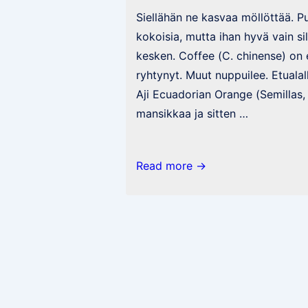
Siellähän ne kasvaa möllöttää. 
kokoisia, mutta ihan hyvä vain si
kesken. Coffee (C. chinense) o
ryhtynyt. Muut nuppuilee. Etuala
Aji Ecuadorian Orange (Semillas,
mansikkaa ja sitten …
Säätöä
Read more →
ja
hieman
chilejäkin