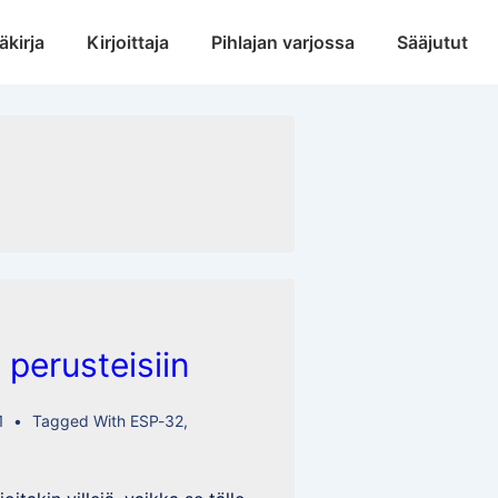
äkirja
Kirjoittaja
Pihlajan varjossa
Sääjutut
u perusteisiin
1
Tagged With
ESP-32
,