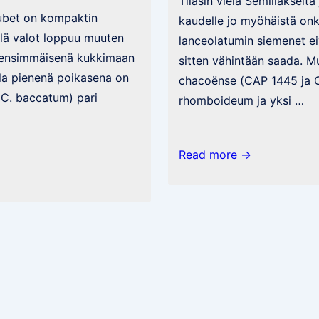
Tilasin vielä Semillakselta 
Pubet on kompaktin
kaudelle jo myöhäistä onk
llä valot loppuu muuten
lanceolatumin siemenet eiv
n ensimmäisenä kukkimaan
sitten vähintään saada. M
lla pienenä poikasena on
chacoënse (CAP 1445 ja 
 C. baccatum) pari
rhomboideum ja yksi …
Villejä
Read more →
ja
paluu
perusteisiin