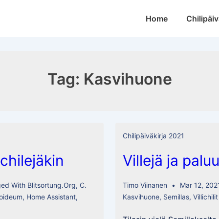
Main
Home
Chilipäiv
Navigation
Tag:
Kasvihuone
Chilipäiväkirja 2021
chilejäkin
Villejä ja palu
ged With
Blitsortung.org
,
C.
Timo Viinanen
Mar 12, 202
oideum
,
Home Assistant
,
Kasvihuone
,
Semillas
,
Villichilit