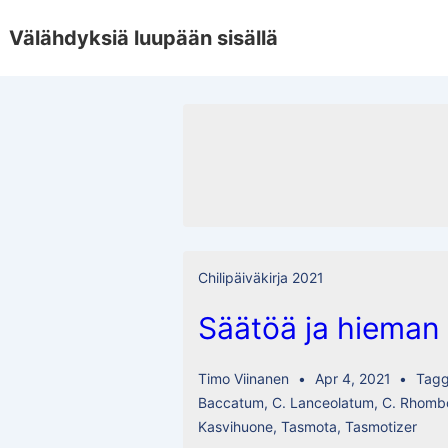
↓
Välähdyksiä luupään sisällä
Skip
to
Main
Content
Chilipäiväkirja 2021
Säätöä ja hieman 
Timo Viinanen
Apr 4, 2021
Tag
Baccatum
,
C. Lanceolatum
,
C. Rhomb
Kasvihuone
,
Tasmota
,
Tasmotizer