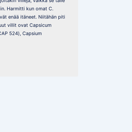
joitakin villejä, vaikka se tälle
in. Harmitti kun omat C.
ät enää itäneet. Niitähän piti
uut villit ovat Capsicum
CAP 524), Capsium