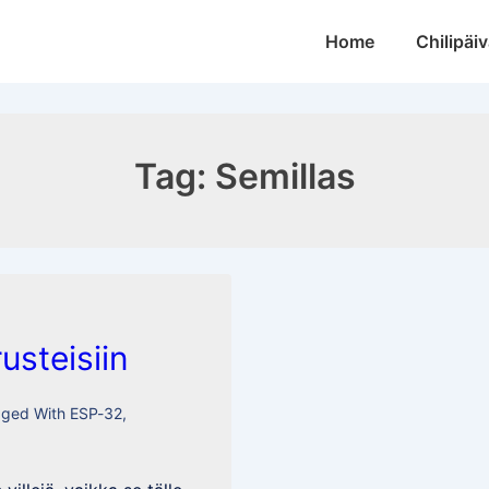
Main
Home
Chilipäiv
Navigation
Tag:
Semillas
rusteisiin
gged With
ESP-32
,