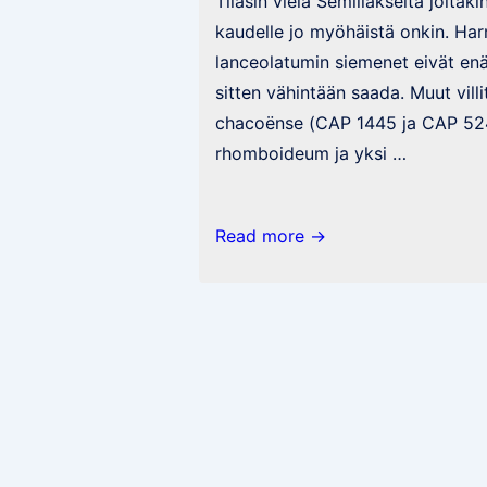
Tilasin vielä Semillakselta joitakin
kaudelle jo myöhäistä onkin. Har
lanceolatumin siemenet eivät enää
sitten vähintään saada. Muut vil
chacoënse (CAP 1445 ja CAP 52
rhomboideum ja yksi …
Villejä
Read more →
ja
paluu
perusteisiin