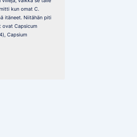
 villejä, vaikka se tälle
mitti kun omat C.
 itäneet. Niitähän piti
lit ovat Capsicum
4), Capsium