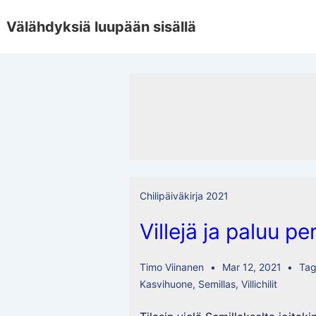
↓
Välähdyksiä luupään sisällä
Skip
to
Main
Content
Chilipäiväkirja 2021
Villejä ja paluu pe
Timo Viinanen
Mar 12, 2021
Ta
Kasvihuone
,
Semillas
,
Villichilit