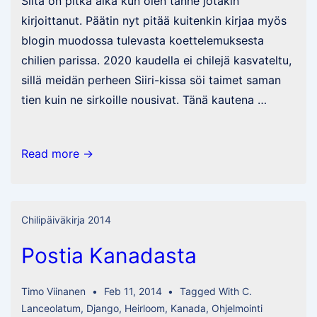
Siitä on pitkä aika kun olen tänne jotakin
kirjoittanut. Päätin nyt pitää kuitenkin kirjaa myös
blogin muodossa tulevasta koettelemuksesta
chilien parissa. 2020 kaudella ei chilejä kasvateltu,
sillä meidän perheen Siiri-kissa söi taimet saman
tien kuin ne sirkoille nousivat. Tänä kautena …
Chilikausi
Read more →
2021
Chilipäiväkirja 2014
Postia Kanadasta
Timo Viinanen
Feb 11, 2014
Tagged With
C.
Lanceolatum
,
Django
,
Heirloom
,
Kanada
,
Ohjelmointi