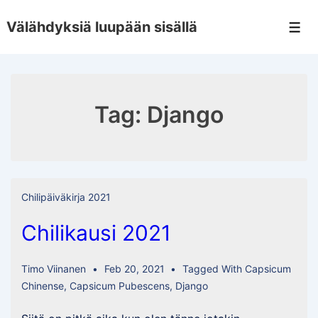
↓
Välähdyksiä luupään sisällä
Skip
Men
to
Main
Content
Tag:
Django
Chilipäiväkirja 2021
Chilikausi 2021
Timo Viinanen
Feb 20, 2021
Tagged With
Capsicum
Chinense
,
Capsicum Pubescens
,
Django