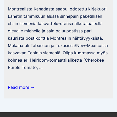
Montrealista Kanadasta saapui odotettu kirjekuori.
Lähetin tammikuun alussa sinnepäin paketillisen
chilin siemeniä kasvattelu-uransa alkutaipaleella
olevalle miehelle ja sain paluupostissa pari
kaunista postikorttia Montrealin nähtävyyksistä.
Mukana oli Tabascon ja Texasissa/New-Mexicossa
kasvavan Tepinin siemeniä. Olipa kuormassa myös
kolmea eri Heirloom-tomaattilajiketta (Cherokee
Purple Tomato, …
Postia
Read more →
Kanadasta