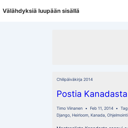
↓
Välähdyksiä luupään sisällä
Skip
to
Main
Content
Chilipäiväkirja 2014
Postia Kanadasta
Timo Viinanen
Feb 11, 2014
Tag
Django
,
Heirloom
,
Kanada
,
Ohjelmointi