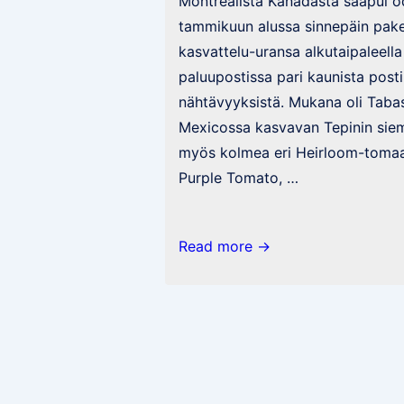
Montrealista Kanadasta saapui od
tammikuun alussa sinnepäin paketi
kasvattelu-uransa alkutaipaleella 
paluupostissa pari kaunista posti
nähtävyyksistä. Mukana oli Taba
Mexicossa kasvavan Tepinin sie
myös kolmea eri Heirloom-tomaat
Purple Tomato, …
Postia
Read more →
Kanadasta