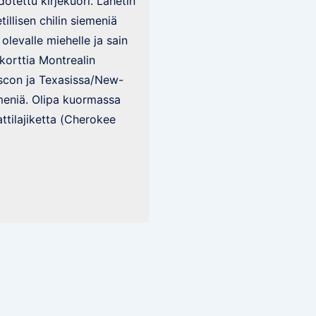
otettu kirjekuori. Lähetin
llisen chilin siemeniä
olevalle miehelle ja sain
korttia Montrealin
scon ja Texasissa/New-
meniä. Olipa kuormassa
tilajiketta (Cherokee