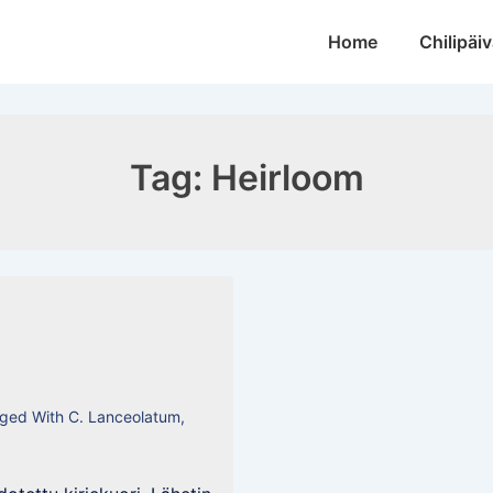
Main
Home
Chilipäiv
Navigation
Tag:
Heirloom
ged With
C. Lanceolatum
,