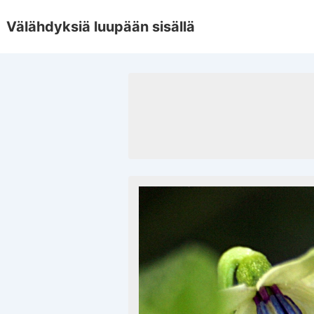
↓
Välähdyksiä luupään sisällä
Skip
to
Main
Content