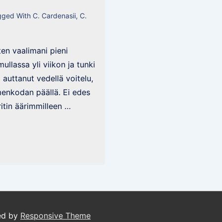
gged With
C. Cardenasii
,
C.
ten vaalimani pieni
ullassa yli viikon ja tunki
i auttanut vedellä voitelu,
menkodan päällä. Ei edes
ritin äärimmilleen …
ed by
Responsive Theme