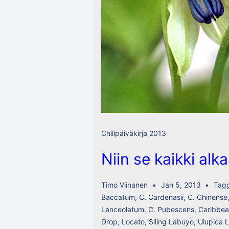
Chilipäiväkirja 2013
Niin se kaikki alk
Timo Viinanen
Jan 5, 2013
Tag
Baccatum
,
C. Cardenasii
,
C. Chinense
Lanceolatum
,
C. Pubescens
,
Caribbe
Drop
,
Locato
,
Siling Labuyo
,
Ulupica 