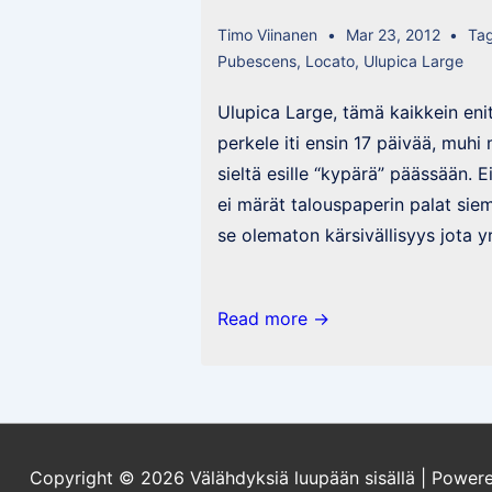
Timo Viinanen
Mar 23, 2012
Ta
Pubescens
,
Locato
,
Ulupica Large
Ulupica Large, tämä kaikkein eni
perkele iti ensin 17 päivää, muhi m
sieltä esille “kypärä” päässään. E
ei märät talouspaperin palat sie
se olematon kärsivällisyys jota y
Nollapostaus
Read more →
kevyen
ketutuksen
laannuttua
Copyright © 2026
Välähdyksiä luupään sisällä
| Power