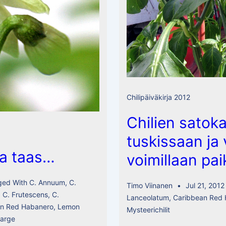
Chilipäiväkirja 2012
Chilien satoka
tuskissaan ja v
aa taas…
voimillaan pai
ged With
C. Annuum
,
C.
Timo Viinanen
Jul 21, 2012
,
C. Frutescens
,
C.
Lanceolatum
,
Caribbean Red
an Red Habanero
,
Lemon
Mysteerichilit
Large