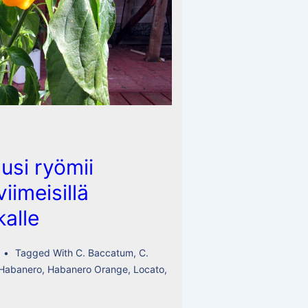
usi ryömii
iimeisillä
kalle
Tagged With
C. Baccatum
,
C.
 Habanero
,
Habanero Orange
,
Locato
,