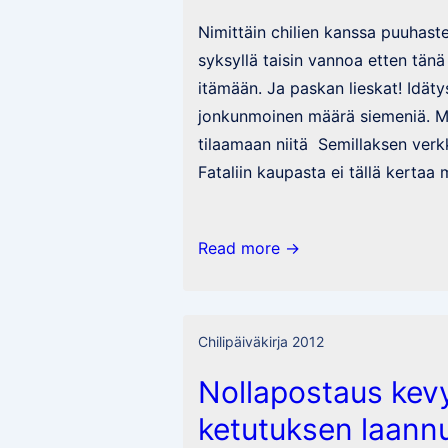
Nimittäin chilien kanssa puuhast
syksyllä taisin vannoa etten tänä
itämään. Ja paskan lieskat! Idätys
jonkunmoinen määrä siemeniä. Me
tilaamaan niitä Semillaksen verk
Fataliin kaupasta ei tällä kertaa 
Niin
Read more →
se
kaikki
alkaa
Chilipäiväkirja 2012
taas…
Nollapostaus kev
ketutuksen laann