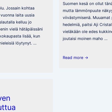
Suomen kesä on ollut tän
elu. Jossain kohtaa
mutta lämmönpuute näkyy 
 vuonna laita uusia
viivästymisenä. Muuamat 
lautalla kelluu jo
hedelmiä, paitsi Aji Crista
nin vielä hätäpäissäni
vieläkään ole edes kukkin
kokaupasta lisää, kun
joutaisi moinen maho …
mieleisiä löytynyt. …
Chilien
Read more →
satokausi
ryömii
tuskissaan
ja
viimeisillä
yen
voimillaan
uttua
paikalle