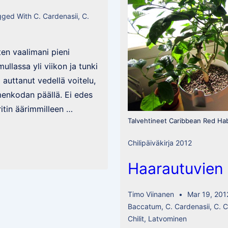
gged With
C. Cardenasii
,
C.
ten vaalimani pieni
ullassa yli viikon ja tunki
i auttanut vedellä voitelu,
menkodan päällä. Ei edes
ritin äärimmilleen …
Talvehtineet Caribbean Red Hab
Chilipäiväkirja 2012
Haarautuvien 
Timo Viinanen
Mar 19, 201
Baccatum
,
C. Cardenasii
,
C. 
Chilit
,
Latvominen