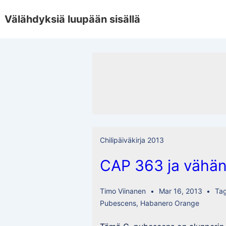
↓
Välähdyksiä luupään sisällä
Skip
to
Main
Content
Chilipäiväkirja 2013
CAP 363 ja vähän
Timo Viinanen
Mar 16, 2013
Ta
Pubescens
,
Habanero Orange