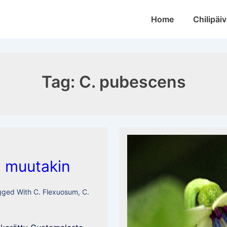
Main
Home
Chilipäiv
Navigation
Tag:
C. pubescens
 muutakin
gged With
C. Flexuosum
,
C.