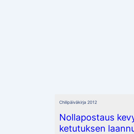
Chilipäiväkirja 2012
Nollapostaus kev
ketutuksen laann