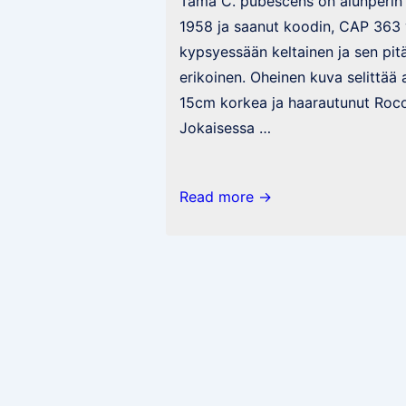
Tämä C. pubescens on alunperin
1958 ja saanut koodin, CAP 363
kypsyessään keltainen ja sen pitä
erikoinen. Oheinen kuva selittää 
15cm korkea ja haarautunut Roc
Jokaisessa …
CAP
Read more →
363
ja
vähän
muutakin