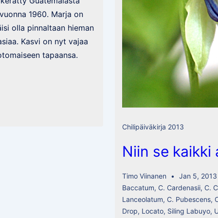
 kerätty Guatemalasta
 vuonna 1960. Marja on
isi olla pinnaltaan hieman
asiaa. Kasvi on nyt vajaa
otomaiseen tapaansa.
Chilipäiväkirja 2013
Niin se kaikki
Timo Viinanen
Jan 5, 2013
Baccatum
,
C. Cardenasii
,
C. 
Lanceolatum
,
C. Pubescens
,
Drop
,
Locato
,
Siling Labuyo
,
U