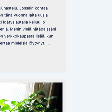
puuhastelu. Jossain kohtaa
en tänä vuonna laita uusia
 Idätyslautalla kelluu jo
niä. Menin vielä hätäpäissäni
en verkkokaupasta lisää, kun
kertaa mieleisiä löytynyt. …