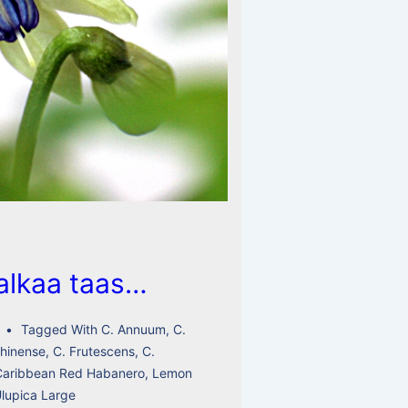
 alkaa taas…
Tagged With
C. Annuum
,
C.
Chinense
,
C. Frutescens
,
C.
Caribbean Red Habanero
,
Lemon
lupica Large