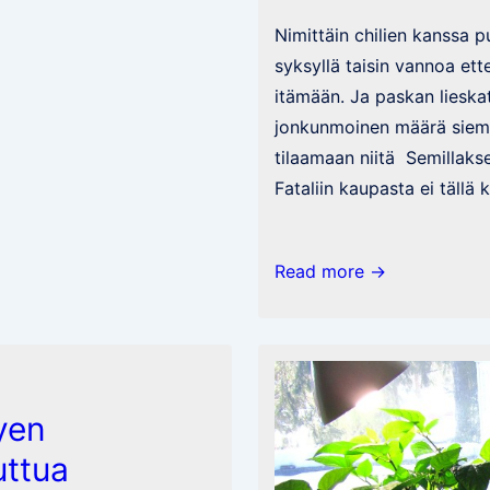
Nimittäin chilien kanssa 
syksyllä taisin vannoa ett
itämään. Ja paskan lieskat!
jonkunmoinen määrä sieme
tilaamaan niitä Semillaks
Fataliin kaupasta ei tällä 
Niin
Read more →
se
kaikki
alkaa
taas…
yen
uttua