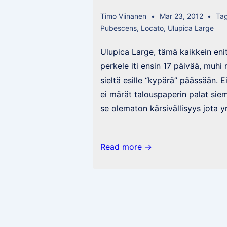
Timo Viinanen
Mar 23, 2012
Ta
Pubescens
,
Locato
,
Ulupica Large
Ulupica Large, tämä kaikkein eni
perkele iti ensin 17 päivää, muhi m
sieltä esille “kypärä” päässään. E
ei märät talouspaperin palat sie
se olematon kärsivällisyys jota y
Nollapostaus
Read more →
kevyen
ketutuksen
laannuttua