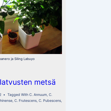
anero ja Siling Labuyo
latvusten metsä
2
Tagged With
C. Annuum
,
C.
Chinense
,
C. Frutescens
,
C. Pubescens
,