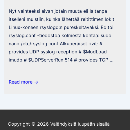
Nyt vaihteeksi aivan jotain muuta eli laitanpa
itselleni muistiin, kuinka lähettää reitittimen lokit
Linux-koneen rsyslogd:n pureskeltavaksi. Editoi
rsyslog.conf -tiedostoa kolmesta kohtaa: sudo
nano /etc/rsyslog.conf Alkuperäiset rivit: #
provides UDP syslog reception # $ModLoad
imudp # $UDPServerRun 514 # provides TCP …
Reitittimen
Read more →
lokien
ohjaus
Linux-
palvelimelle
Copyright © 2026
Välähdyksiä luupään sisällä
|