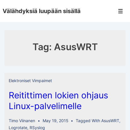
↓
Välähdyksiä luupään sisällä
Skip
Men
to
Main
Content
Tag:
AsusWRT
Elektroniset Vimpaimet
Reitittimen lokien ohjaus
Linux-palvelimelle
Timo Viinanen
May 19, 2015
Tagged With
AsusWRT
,
Logrotate
,
RSyslog