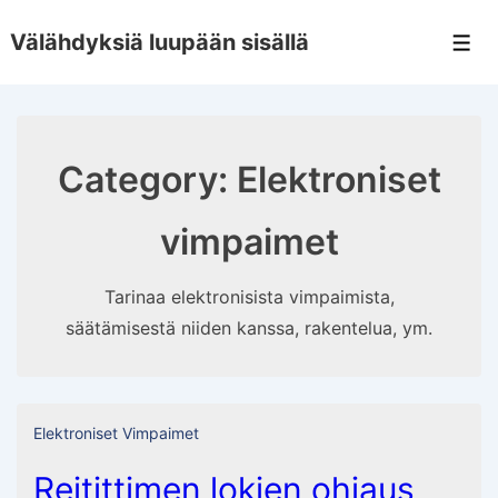
↓
Välähdyksiä luupään sisällä
Skip
Men
to
Main
Content
Category:
Elektroniset
vimpaimet
Tarinaa elektronisista vimpaimista,
säätämisestä niiden kanssa, rakentelua, ym.
Elektroniset Vimpaimet
Reitittimen lokien ohjaus