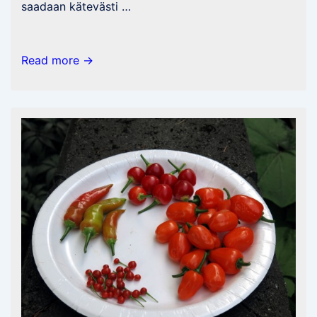
saadaan kätevästi …
Piirilevyjen
Read more →
tilaaminen
Kiinasta