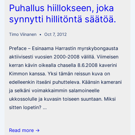
Puhallus hiillokseen, joka
synnytti hillitöntä säätöä.
Timo Viinanen
Oct 7, 2012
Preface – Esinaama Harrastin myrskybongausta
aktiivisesti vuosien 2000-2008 välillä. Viimeisen
kerran kävin oikealla chasella 8.6.2008 kaverini
Kimmon kanssa. Yksi tämän reissun kuva on
edelleenkin itseäni puhutteleva. Käänsin kamerani
ja selkäni voimakkaimmin salamoineelle
ukkossolulle ja kuvasin toiseen suuntaan. Miksi
sitten lopetin? …
Puhallus
Read more →