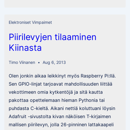
lähestyy
Elektroniset Vimpaimet
Piirilevyjen tilaaminen
Kiinasta
Timo Viinanen
Aug 6, 2013
Olen jonkin aikaa leikkinyt myös Raspberry Pi:llä.
Sen GPIO-linjat tarjoavat mahdollisuuden liittää
vekottimeen omia kytkentöjä ja sitä kautta
pakottaa opettelemaan hieman Pythonia tai
puhdasta C-kieltä. Aikani nettiä koluttuani löysin
Adafruit -sivustolta kivan näköisen T-kirjaimen
mallisen piirilevyn, jolla 26-pinninen lattakaapeli