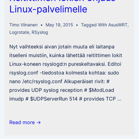
Linux-palvelimelle
Timo Viinanen
May 19, 2015
Tagged With
AsusWRT
,
Logrotate
,
RSyslog
Nyt vaihteeksi aivan jotain muuta eli laitanpa
itselleni muistiin, kuinka lähettää reitittimen lokit
Linux-koneen rsyslogd:n pureskeltavaksi. Editoi
rsyslog.conf -tiedostoa kolmesta kohtaa: sudo
nano /etc/rsyslog.conf Alkuperäiset rivit: #
provides UDP syslog reception # $ModLoad
imudp # $UDPServerRun 514 # provides TCP …
Reitittimen
Read more →
lokien