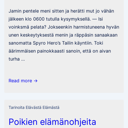
Jamin pentele meni sitten ja herätti mut jo vähän
jälkeen klo 0600 tutulla kysymyksellä. — Isi
voinksmä pelata? Jokseenkin harmistuneena hyvän
unen keskeytyksestä menin ja räppäsin sanaakaan
sanomatta Spyro Hero’s Tailin käyntiin. Toki
äärimmäisen painokkaasti sanoin, että on aivan
turha …
Yksi
Read more →
elämänmakuinen
päivä
taas
Tarinoita Elävästä Elämästä
takana
Poikien elämänohjeita