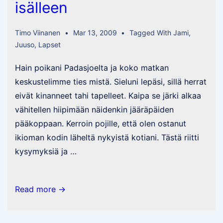
isälleen
Timo Viinanen
Mar 13, 2009
Tagged With
Jami
,
Juuso
,
Lapset
Hain poikani Padasjoelta ja koko matkan
keskustelimme ties mistä. Sieluni lepäsi, sillä herrat
eivät kinanneet tahi tapelleet. Kaipa se järki alkaa
vähitellen hiipimään näidenkin jääräpäiden
pääkoppaan. Kerroin pojille, että olen ostanut
ikioman kodin läheltä nykyistä kotiani. Tästä riitti
kysymyksiä ja …
Poikien
Read more →
elämänohjeita
isälleen