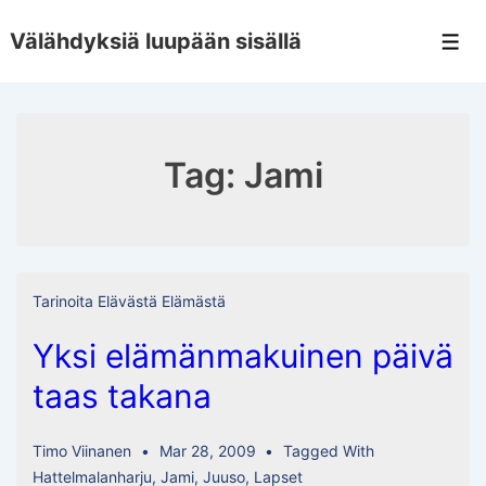
↓
Välähdyksiä luupään sisällä
Skip
Men
to
Main
Content
Tag:
Jami
Tarinoita Elävästä Elämästä
Yksi elämänmakuinen päivä
taas takana
Timo Viinanen
Mar 28, 2009
Tagged With
Hattelmalanharju
,
Jami
,
Juuso
,
Lapset