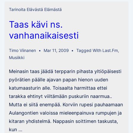
Tarinoita Elävästä Elämästä
Taas kävi ns.
vanhanaikaisesti
Timo Viinanen
Mar 11, 2009
Tagged With
Last.fm
,
Musiikki
Meinasin taas jäädä terpparin pihasta yltiöpäisesti
pyörätien päälle ajavan papan hienon uuden
katumaasturin alle. Toisaalta harmittaa ettei
tarakka ehtinyt viiltämään puskuriin naarmua..
Mutta ei siitä enempää. Korviin rupesi pauhaamaan
Aulangontien valoissa mieleenpainuva rumpujen ja
kitaran yhdistelmä. Nappasin soittimen taskusta,
kun …