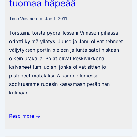
tuomaa häpeää
Timo Viinanen
Jan 1, 2011
Torstaina töistä pyöräillessäni Viinasen pihassa
odotti kylmä yllätys. Juuso ja Jami olivat tehneet
väijytyksen portin pieleen ja lunta satoi niskaan
oikein urakalla. Pojat olivat keskiviikkona
kaivaneet lumiluolan, jonka olivat sitten jo
pistäneet matalaksi. Aikamme lumessa
sodittuamme rupesin kasaamaan peräpihan
kulmaan …
Insinööritason
Read more →
hölmöilyä
ilman