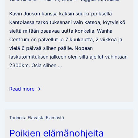
Kävin Juuson kanssa kaksin suurkirppiksellä
Kantolassa tarkoituksenani vain katsoa, löytyisikö
sieltä mitään osaavaa uutta konkelia. Wanha
Centrum on palvellut jo 7 kuukautta, 2 viikkoa ja
vielä 6 päivää siihen päälle. Nopean
laskutoimituksen jälkeen olen sillä ajellut vähintään
2300km. Osia siihen …
Heräteostoksia
Read more →
Tarinoita Elävästä Elämästä
Poikien elämänohjeita