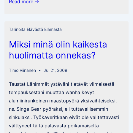
Mitä
Read more →
paskaa
Supon
kanssa
Tarinoita Elävästä Elämästä
on
Miksi minä olin kaikesta
menty
sopimaan?
huolimatta onnekas?
Timo Viinanen
Jul 21, 2009
Taustat Lähimmät ystäväni tietävät viimeisestä
tempauksestani muuttaa wanha kevyt
alumiinirunkoinen maastopyörä yksivaihteiseksi,
ns. Singe Gear pyöräksi, eli tuttavallisemmin
sinkulaksi. Työkaveritkaan eivät ole valitettavasti
välttyneet tältä palavasta poikamaiselta