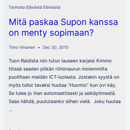
insinöörin
Tarinoita Elävästä Elämästä
papereiden
Mitä paskaa Supon kanssa
tuomaa
häpeää
on menty sopimaan?
Timo Viinanen
Dec 30, 2010
Tuon Raidista niin tutun lauseen karjaisi Kimmo
töissä saaden pitkän röhönaurun molemmilta
puoliltaan meidän ICT-luolasta. Jostakin syystä on
myös tullut tavaksi huutaa “Huomio” kun ovi käy.
Se tulee jo ihan automaattisesti ja selkäytimestä.
Saas nähdä, puututaanko siihen vielä. Joku huutaa
…