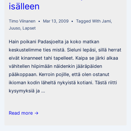
isälleen
Timo Viinanen
Mar 13, 2009
Tagged With
Jami
,
Juuso
,
Lapset
Hain poikani Padasjoelta ja koko matkan
keskustelimme ties mistä. Sieluni lepäsi, sillä herrat
eivät kinanneet tahi tapelleet. Kaipa se järki alkaa
vähitellen hiipimään näidenkin jääräpäiden
pääkoppaan. Kerroin pojille, että olen ostanut
ikioman kodin läheltä nykyistä kotiani. Tästä riitti
kysymyksiä ja …
Poikien
Read more →
elämänohjeita
isälleen