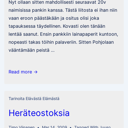
Nyt ollaan sitten mahdollisesti seuraavat 20v
naimisissa pankin kanssa. Tästä liitosta ei ihan niin
vaan eroon päästäkään ja ositus olisi joka
tapauksessa täydellinen. Kovasti olen tänään
lentää saanut. Ensin pankkiin lainapaperit kuntoon,
nopeasti takas töihin palaveriin. Sitten Pohjolaan
vääntämään peistä …
Kaupat
Read more →
tehty
Tarinoita Elävästä Elämästä
Heräteostoksia
Timo Viinanen
Mar 14, 2009
Tagged With
Juuso