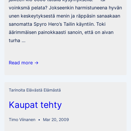
voinksmä pelata? Jokseenkin harmistuneena hyvän
unen keskeytyksestä menin ja räppäsin sanaakaan
sanomatta Spyro Hero’s Tailin käyntiin. Toki
äärimmäisen painokkaasti sanoin, että on aivan
turha …
Yksi
Read more →
elämänmakuinen
päivä
taas
Tarinoita Elävästä Elämästä
takana
Kaupat tehty
Timo Viinanen
Mar 20, 2009