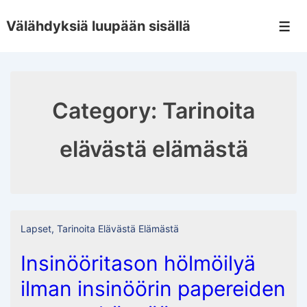
↓
Välähdyksiä luupään sisällä
Skip
Men
to
Main
Content
Category:
Tarinoita
elävästä elämästä
Lapset
,
Tarinoita Elävästä Elämästä
Insinööritason hölmöilyä
ilman insinöörin papereiden