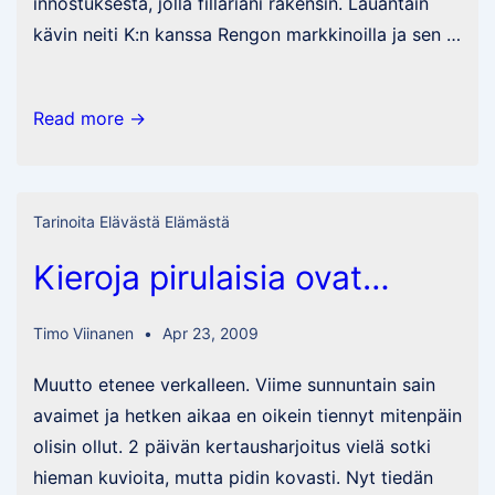
innostuksesta, jolla fillariani rakensin. Lauantain
kävin neiti K:n kanssa Rengon markkinoilla ja sen …
Miksi
Read more →
minä
olin
kaikesta
Tarinoita Elävästä Elämästä
huolimatta
Kieroja pirulaisia ovat…
onnekas?
Timo Viinanen
Apr 23, 2009
Muutto etenee verkalleen. Viime sunnuntain sain
avaimet ja hetken aikaa en oikein tiennyt mitenpäin
olisin ollut. 2 päivän kertausharjoitus vielä sotki
hieman kuvioita, mutta pidin kovasti. Nyt tiedän