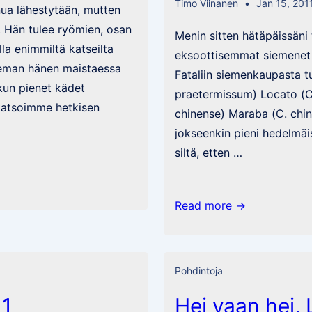
Timo Viinanen
Jan 15, 201
nua lähestytään, mutten
. Hän tulee ryömien, osan
Menin sitten hätäpäissän
la enimmiltä katseilta
eksoottisemmat siemenet 
hieman hänen maistaessa
Fataliin siemenkaupasta t
kun pienet kädet
praetermissum) Locato (C
 katsoimme hetkisen
chinense) Maraba (C. chin
jokseenkin pieni hedelmäis
siltä, etten …
Chilipäiväkirja
Read more →
2011
–
Lisää
Pohdintoja
lajikkeita
11
Hei vaan hei,
+