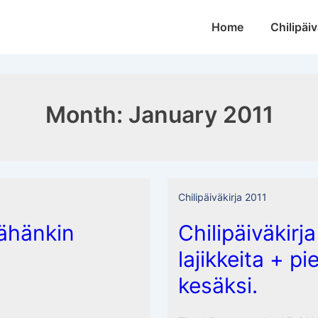
Main
Home
Chilipäiv
Navigation
Month:
January 2011
Chilipäiväkirja 2011
tähänkin
Chilipäiväkirj
lajikkeita + p
kesäksi.