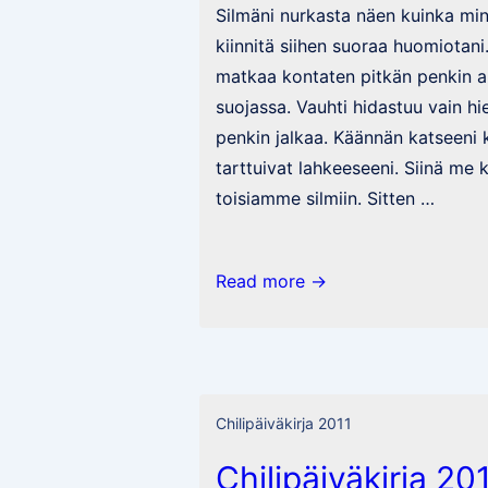
Silmäni nurkasta näen kuinka mi
kiinnitä siihen suoraa huomiotani
matkaa kontaten pitkän penkin al
suojassa. Vauhti hidastuu vain 
penkin jalkaa. Käännän katseeni 
tarttuivat lahkeeseeni. Siinä me
toisiamme silmiin. Sitten …
Hirveetä
Read more →
tuubaa
tähänkin
keskiviikkoon
Chilipäiväkirja 2011
Chilipäiväkirja 20