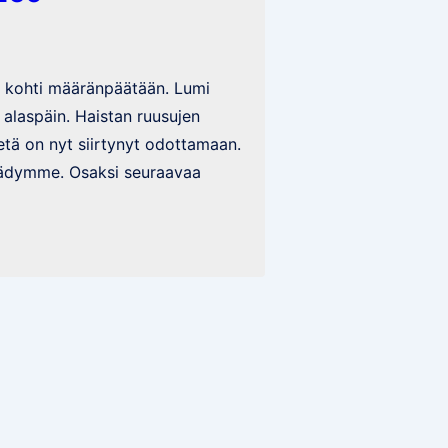
i kohti määränpäätään. Lumi
n alaspäin. Haistan ruusujen
tä on nyt siirtynyt odottamaan.
äädymme. Osaksi seuraavaa