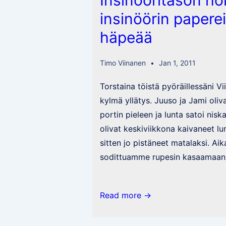
Insinööritason hö
insinöörin paper
häpeää
Timo Viinanen
Jan 1, 2011
Torstaina töistä pyöräillessäni V
kylmä yllätys. Juuso ja Jami oliv
portin pieleen ja lunta satoi nisk
olivat keskiviikkona kaivaneet lu
sitten jo pistäneet matalaksi. A
sodittuamme rupesin kasaamaan
Insinööritason
Read more →
hölmöilyä
ilman