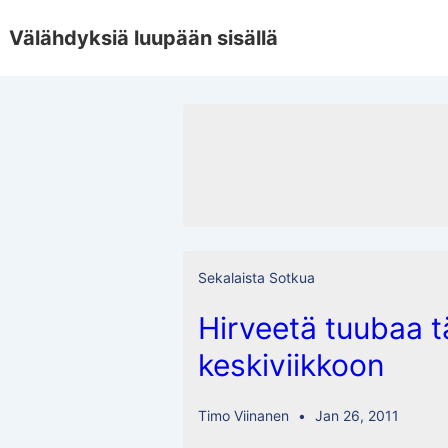
↓
Välähdyksiä luupään sisällä
Skip
to
Main
Content
Sekalaista Sotkua
Hirveetä tuubaa 
keskiviikkoon
Timo Viinanen
Jan 26, 2011