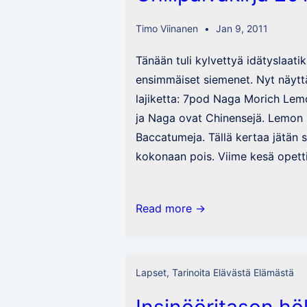
Timo Viinanen
Jan 9, 2011
Tänään tuli kylvettyä idätyslaat
ensimmäiset siemenet. Nyt näytt
lajiketta: 7pod Naga Morich Lem
ja Naga ovat Chinensejä. Lemon D
Baccatumeja. Tällä kertaa jätän 
kokonaan pois. Viime kesä opett
Chilipäiväkirja
Read more →
2011
Lapset
,
Tarinoita Elävästä Elämästä