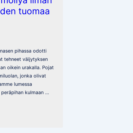
lmöilyä ilman
eiden tuomaa
iinasen pihassa odotti
at tehneet väijytyksen
aan oikein urakalla. Pojat
miluolan, jonka olivat
ikamme lumessa
 peräpihan kulmaan …