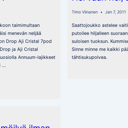
pientä
säätöä
Timo Viinanen
Jan 7, 2011
kesäksi.
ikkoon taimimultaan
Saattojoukko astelee vait
äisi menevän neljää
putoilee hiljalleen suoraa
on Drop Aji Cristal 7pod
suloisen tuoksun. Kummise
rop ja Aji Cristal
Sinne minne me kaikki p
suosiolla Annuum-lajikkeet
tähtisukupolvea.
i …