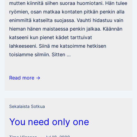
mutten kiinnitä siihen suoraa huomiotani. Hän tulee
ryömien, osan matkaa kontaten pitkän penkin alla
enimmiltä katseilta suojassa. Vauhti hidastuu vain
hieman hänen maistaessa penkin jalkaa. Käännän
katseeni kun pienet kädet tarttuivat
lahkeeseeni. Siinä me katsoimme hetkisen
toisiamme silmiin. Sitten …
Hirveetä
Read more →
tuubaa
tähänkin
keskiviikkoon
Sekalaista Sotkua
You need only one