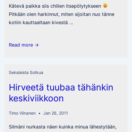
Kätevä paikka siis chilien itsepölytykseen
Pitkään olen harkinnut, miten sijoitan nuo tänne
kotiin kauttaaltaan kivestä …
Lievää
Read more →
nikkarointia
ilmassa
Sekalaista Sotkua
Hirveetä tuubaa tähänkin
keskiviikkoon
Timo Viinanen
Jan 26, 2011
Silmäni nurkasta näen kuinka minua lähestytään,