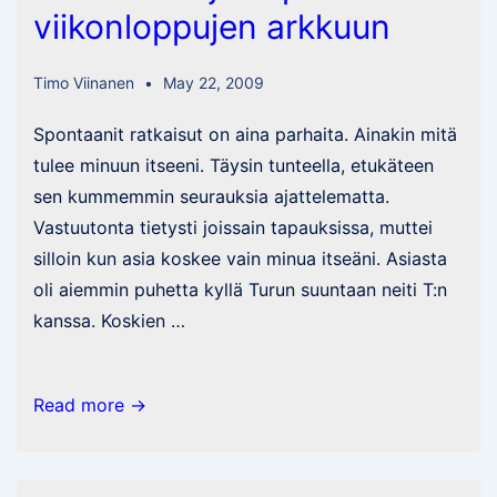
viikonloppujen arkkuun
Timo Viinanen
May 22, 2009
Spontaanit ratkaisut on aina parhaita. Ainakin mitä
tulee minuun itseeni. Täysin tunteella, etukäteen
sen kummemmin seurauksia ajattelematta.
Vastuutonta tietysti joissain tapauksissa, muttei
silloin kun asia koskee vain minua itseäni. Asiasta
oli aiemmin puhetta kyllä Turun suuntaan neiti T:n
kanssa. Koskien …
Lisää
Read more →
nauloja
vapaiden
viikonloppujen