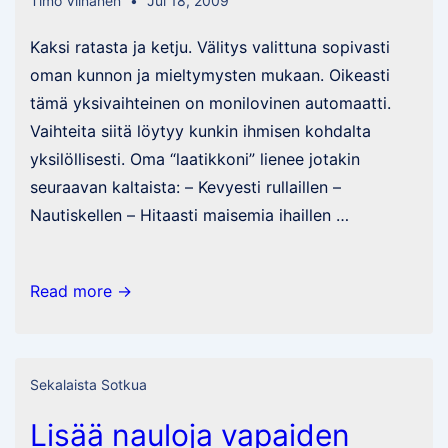
Timo Viinanen
Jul 18, 2009
Kaksi ratasta ja ketju. Välitys valittuna sopivasti
oman kunnon ja mieltymysten mukaan. Oikeasti
tämä yksivaihteinen on monilovinen automaatti.
Vaihteita siitä löytyy kunkin ihmisen kohdalta
yksilöllisesti. Oma “laatikkoni” lienee jotakin
seuraavan kaltaista: – Kevyesti rullaillen –
Nautiskellen – Hitaasti maisemia ihaillen …
You
Read more →
need
only
one
Sekalaista Sotkua
Lisää nauloja vapaiden