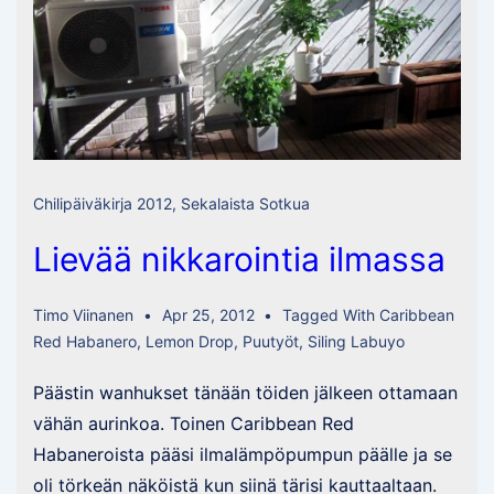
Chilipäiväkirja 2012
,
Sekalaista Sotkua
Lievää nikkarointia ilmassa
Timo Viinanen
Apr 25, 2012
Tagged With
Caribbean
Red Habanero
,
Lemon Drop
,
Puutyöt
,
Siling Labuyo
Päästin wanhukset tänään töiden jälkeen ottamaan
vähän aurinkoa. Toinen Caribbean Red
Habaneroista pääsi ilmalämpöpumpun päälle ja se
oli törkeän näköistä kun siinä tärisi kauttaaltaan.