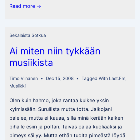
Hieman
Read more →
erilainen
lähestymistapa
Sekalaista Sotkua
Ai miten niin tykkään
musiikista
Timo Viinanen
Dec 15, 2008
Tagged With
Last.fm
,
Musiikki
Olen kuin hahmo, joka rantaa kulkee yksin
kylmissään. Surullista mutta totta. Jalkojani
palelee, mutta ei kauaa, sillä minä kerään kaiken
pihalle esiin ja poltan. Taivas palaa kuoliaaksi ja
pimeys säilyy. Mutta ethän tuolta pimeästä löydä