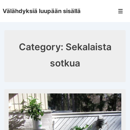
↓
Välähdyksiä luupään sisällä
Skip
Men
to
Main
Content
Category:
Sekalaista
sotkua