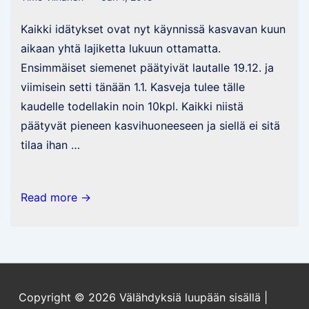
Kaikki idätykset ovat nyt käynnissä kasvavan kuun
aikaan yhtä lajiketta lukuun ottamatta.
Ensimmäiset siemenet päätyivät lautalle 19.12. ja
viimisein setti tänään 1.1. Kasveja tulee tälle
kaudelle todellakin noin 10kpl. Kaikki niistä
päätyvät pieneen kasvihuoneeseen ja siellä ei sitä
tilaa ihan …
Chilikausi
Read more →
2015
käyntiin
Copyright © 2026
Välähdyksiä luupään sisällä
|