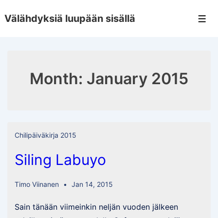
↓
Välähdyksiä luupään sisällä
Skip
Men
to
Main
Content
Month:
January 2015
Chilipäiväkirja 2015
Siling Labuyo
Timo Viinanen
Jan 14, 2015
Sain tänään viimeinkin neljän vuoden jälkeen