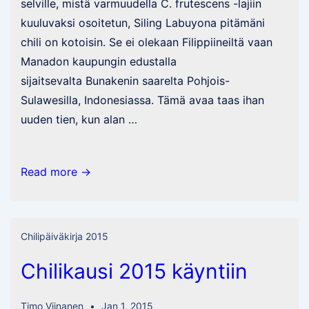
selville, mistä varmuudella C. frutescens -lajiin
kuuluvaksi osoitetun, Siling Labuyona pitämäni
chili on kotoisin. Se ei olekaan Filippiineiltä vaan
Manadon kaupungin edustalla
sijaitsevalta Bunakenin saarelta Pohjois-
Sulawesilla, Indonesiassa. Tämä avaa taas ihan
uuden tien, kun alan …
Siling
Read more →
Labuyo
Chilipäiväkirja 2015
Chilikausi 2015 käyntiin
Timo Viinanen
Jan 1, 2015