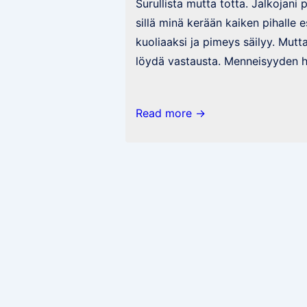
Surullista mutta totta. Jalkojani 
sillä minä kerään kaiken pihalle e
kuoliaaksi ja pimeys säilyy. Mutt
löydä vastausta. Menneisyyden 
Ai
Read more →
miten
niin
tykkään
musiikista