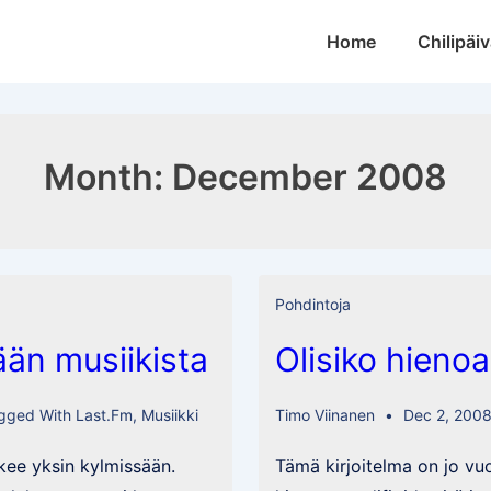
Main
Home
Chilipäiv
Navigation
Month:
December 2008
Pohdintoja
ään musiikista
Olisiko hienoa
gged With
Last.fm
,
Musiikki
Timo Viinanen
Dec 2, 200
kee yksin kylmissään.
Tämä kirjoitelma on jo vuo