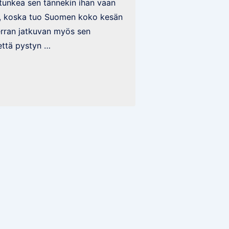
 tunkea sen tännekin ihan vaan
si, koska tuo Suomen koko kesän
erran jatkuvan myös sen
 että pystyn …