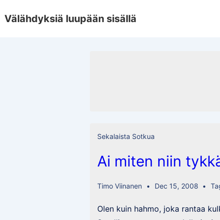
↓
Välähdyksiä luupään sisällä
Skip
to
Main
Content
Sekalaista Sotkua
Ai miten niin tykk
Timo Viinanen
Dec 15, 2008
Ta
Olen kuin hahmo, joka rantaa kul