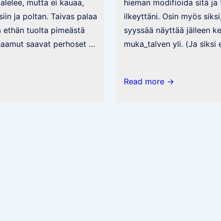
palelee, mutta ei kauaa,
hieman modifioida sitä ja
siin ja poltan. Taivas palaa
ilkeyttäni. Osin myös sik
a ethän tuolta pimeästä
syyssää näyttää jälleen k
haamut saavat perhoset …
muka_talven yli. (Ja siksi
Olisiko
Read more →
hienoa
jos…
(revised)