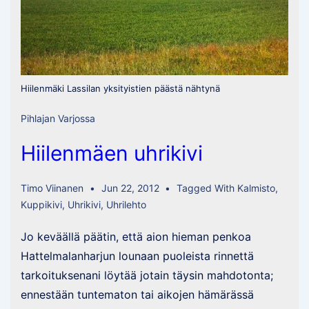
Hiilenmäki Lassilan yksityistien päästä nähtynä
Pihlajan Varjossa
Hiilenmäen uhrikivi
Timo Viinanen
Jun 22, 2012
Tagged With
Kalmisto
,
Kuppikivi
,
Uhrikivi
,
Uhrilehto
Jo keväällä päätin, että aion hieman penkoa
Hattelmalanharjun lounaan puoleista rinnettä
tarkoituksenani löytää jotain täysin mahdotonta;
ennestään tuntematon tai aikojen hämärässä