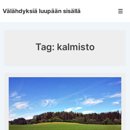
↓
Välähdyksiä luupään sisällä
Skip
Men
to
Main
Content
Tag:
kalmisto