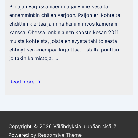
Pihlajan varjossa näemmä jäi viime kesältä
ennemminkin chilien varjoon. Paljon eri kohteita
ehdittiin kiertää ja minä heiluin myös kamerani
kanssa. Ohessa jonkinlainen kooste kesän 2011
muista kohteista, joista en syystä tahi toisesta
ehtinyt sen enempää kirjoittaa. Listalta puuttuu
joitakin kalmistoja, …
Kooste
Read more →
viime
kesän
retkistä
menneeseen
Copyright © 2026
Välähdyksiä luupään sisällä
|
Powered by
Responsive Theme