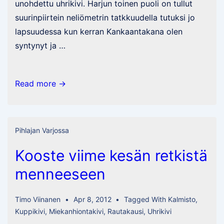
unohdettu uhrikivi. Harjun toinen puoli on tullut
suurinpiirtein neliömetrin tatkkuudella tutuksi jo
lapsuudessa kun kerran Kankaantakana olen
syntynyt ja …
Hiilenmäen
Read more →
uhrikivi
Pihlajan Varjossa
Kooste viime kesän retkistä
menneeseen
Timo Viinanen
Apr 8, 2012
Tagged With
Kalmisto
,
Kuppikivi
,
Miekanhiontakivi
,
Rautakausi
,
Uhrikivi