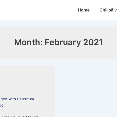
Main
Home
Chilipäiv
Navigation
Month:
February 2021
gged With
Capsicum
go