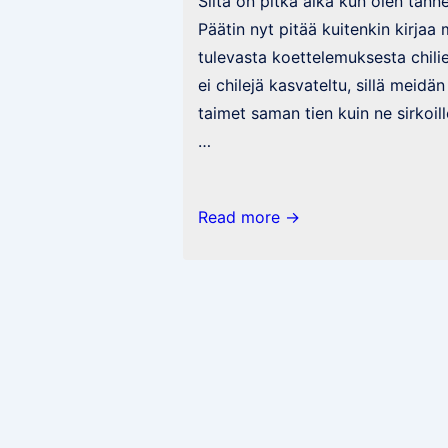
Siitä on pitkä aika kun olen tänne 
Päätin nyt pitää kuitenkin kirja
tulevasta koettelemuksesta chili
ei chilejä kasvateltu, sillä meidän
taimet saman tien kuin ne sirkoil
…
Chilikausi
Read more →
2021