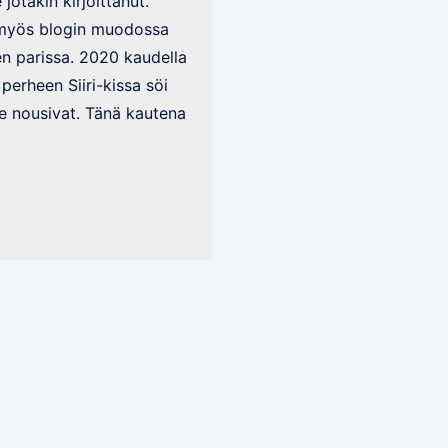
jotakin kirjoittanut.
a myös blogin muodossa
en parissa. 2020 kaudella
 perheen Siiri-kissa söi
le nousivat. Tänä kautena