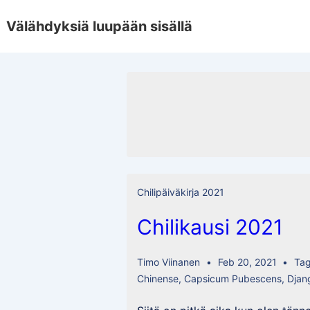
↓
Välähdyksiä luupään sisällä
Skip
to
Main
Content
Chilipäiväkirja 2021
Chilikausi 2021
Timo Viinanen
Feb 20, 2021
Ta
Chinense
,
Capsicum Pubescens
,
Djan