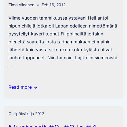
Timo Viinanen
Feb 16, 2012
Viime vuoden tammikuussa ystäväni Heli antoi
nipun chilejä jotka oli Lapan edelleen nimettömänä
pysytellyt kaveri tuonut Filippiineiltä joltakin
pieneltä saarelta josta tarinan mukaan ei maihin
lähdetä kuin vasta sitten kun koko kylästä olivat
jauhot loppuneet. Niin tai näin. Lajittelin siemenistä
…
Siling
Read more →
Labuyo
PI
281421
Chilipäiväkirja 2012
/
PI