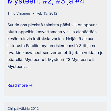
Mysteerit #2, #3 ja #4
593614
Timo Viinanen
Feb 15, 2012
Suurin osa pienistä taimista pääsi viikonloppuna
oluttuoppeihin kasvattamaan ylä- ja alapäätään
kesän tulevia koitoksia varten. Neljästä alkuun
laitetusta Fataliin mysteerisiemenestä 3 iti ja ne
ovatkin kasvaneet sen verran että jotain voidaan jo
päätellä. Mysteeri #2 Mysteeri #3 Mysteeri #4
Mysteerit …
Mysteerit
Read more →
#2,
#3
ja
Chilipäiväkirja 2012