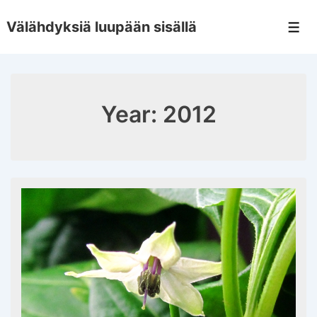
↓
Välähdyksiä luupään sisällä
Skip
Men
to
Main
Content
Year:
2012