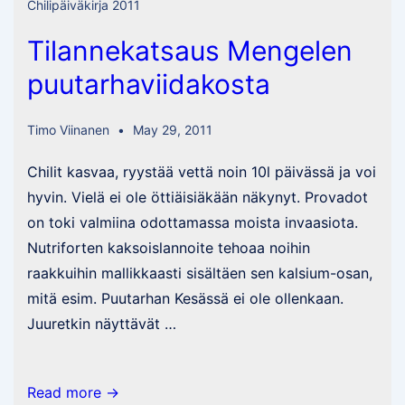
Chilipäiväkirja 2011
kaupan
Tilannekatsaus Mengelen
annuum
sittenkään
puutarhaviidakosta
Timo Viinanen
May 29, 2011
Chilit kasvaa, ryystää vettä noin 10l päivässä ja voi
hyvin. Vielä ei ole öttiäisiäkään näkynyt. Provadot
on toki valmiina odottamassa moista invaasiota.
Nutriforten kaksoislannoite tehoaa noihin
raakkuihin mallikkaasti sisältäen sen kalsium-osan,
mitä esim. Puutarhan Kesässä ei ole ollenkaan.
Juuretkin näyttävät …
Tilannekatsaus
Read more →