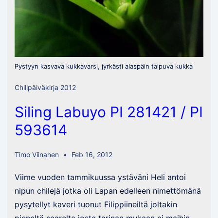
Pystyyn kasvava kukkavarsi, jyrkästi alaspäin taipuva kukka
Chilipäiväkirja 2012
Siling Labuyo PI 281421 / PI
593614
Timo Viinanen
Feb 16, 2012
Viime vuoden tammikuussa ystäväni Heli antoi
nipun chilejä jotka oli Lapan edelleen nimettömänä
pysytellyt kaveri tuonut Filippiineiltä joltakin
pieneltä saarelta josta tarinan mukaan ei maihin