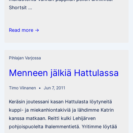
Shortsit …
Niemenpään
Read more →
kartanon
rauniot
ja
Pihlajan Varjossa
uhrikivi
Menneen jälkiä Hattulassa
Timo Viinanen
Jun 7, 2011
Keräsin joutessani kasan Hattulasta löytyneitä
kuppi- ja miekanhiontakiviä ja lähdimme Katrin
kanssa matkaan. Reitti kulki Lehijärven
pohjoispuolelta Ihalemmentietä. Yritimme löytää