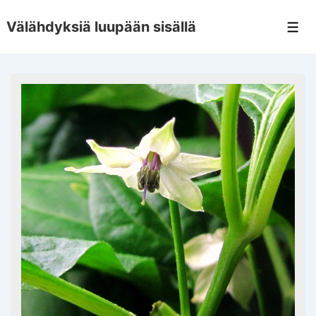
↓
Välähdyksiä luupään sisällä
Skip
Men
to
Main
Content