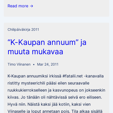
Värilämpötilalla
Read more →
on
väliä?
Chilipäiväkirja 2011
“K-Kaupan annuum” ja
muuta mukavaa
Timo Viinanen
Mar 24, 2011
K-Kaupan annuumiksi irkissä #fatalii.net -kanavalla
ristitty mysteerichili pääsi eilen seuraavalle
ruukkukierrokselleen ja kasvunopeus on jokseenkin
kiivas. Jo tänään oli nähtävissä selvä ero eiliseen.
Hyvä niin. Näistä kaksi jää kotiin, kaksi vien
Viinaselle ja loput annetaan pois. Tila alkaa sisällä