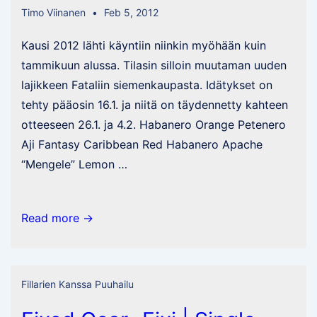
Timo Viinanen
Feb 5, 2012
Kausi 2012 lähti käyntiin niinkin myöhään kuin
tammikuun alussa. Tilasin silloin muutaman uuden
lajikkeen Fataliin siemenkaupasta. Idätykset on
tehty pääosin 16.1. ja niitä on täydennetty kahteen
otteeseen 26.1. ja 4.2. Habanero Orange Petenero
Aji Fantasy Caribbean Red Habanero Apache
“Mengele” Lemon …
Chilinpoltteiset
Read more →
lähtöasetelmat
kaudelle
2012
Fillarien Kanssa Puuhailu