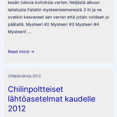
kesän tulevia koitoksia varten. Neljästä alkuun
laitetusta Fataliin mysteerisiemenestä 3 iti ja ne
ovatkin kasvaneet sen verran että jotain voidaan jo
päätellä. Mysteeri #2 Mysteeri #3 Mysteeri #4
Mysteerit …
Mysteerit
Read more →
#2,
#3
ja
Chilipäiväkirja 2012
#4
Chilinpoltteiset
lähtöasetelmat kaudelle
2012