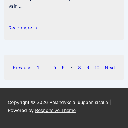
vain …
“K-
Read more →
Kaupan
annuum”
ja
muuta
Posts
mukavaa
Previous
1
…
5
6
7
8
9
10
Next
pagination
Copyright © 2026
Välähdyksiä luupään sisällä
|
Powered by
Responsive Theme