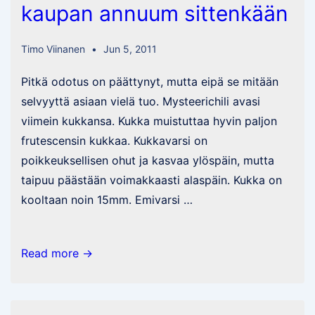
kaupan annuum sittenkään
Timo Viinanen
Jun 5, 2011
Pitkä odotus on päättynyt, mutta eipä se mitään
selvyyttä asiaan vielä tuo. Mysteerichili avasi
viimein kukkansa. Kukka muistuttaa hyvin paljon
frutescensin kukkaa. Kukkavarsi on
poikkeuksellisen ohut ja kasvaa ylöspäin, mutta
taipuu päästään voimakkaasti alaspäin. Kukka on
kooltaan noin 15mm. Emivarsi …
Mysteerichili,
Read more →
ei
mikään
K-