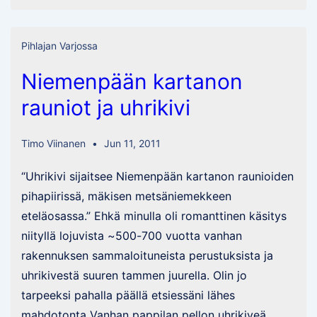
|
Single
Pihlajan Varjossa
Gear=Sinkula
Niemenpään kartanon
|
Double
rauniot ja uhrikivi
Gear=Donkula
Timo Viinanen
Jun 11, 2011
“Uhrikivi sijaitsee Niemenpään kartanon raunioiden
pihapiirissä, mäkisen metsäniemekkeen
eteläosassa.” Ehkä minulla oli romanttinen käsitys
niityllä lojuvista ~500-700 vuotta vanhan
rakennuksen sammaloituneista perustuksista ja
uhrikivestä suuren tammen juurella. Olin jo
tarpeeksi pahalla päällä etsiessäni lähes
mahdotonta Vanhan pappilan pellon uhrikiveä.