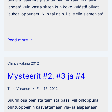
lähdetä kuin vasta sitten kun koko kylästä olivat
jauhot loppuneet. Niin tai näin. Lajittelin siemenistä
…
Siling
Read more →
Labuyo
PI
281421
Chilipäiväkirja 2012
/
Mysteerit #2, #3 ja #4
PI
593614
Timo Viinanen
Feb 15, 2012
Suurin osa pienistä taimista pääsi viikonloppuna
oluttuoppeihin kasvattamaan ylä- ja alapäätään