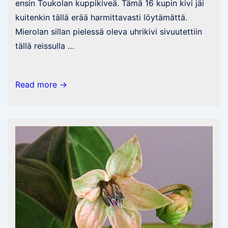
ensin Toukolan kuppikiveä. Tämä 16 kupin kivi jäi
kuitenkin tällä erää harmittavasti löytämättä.
Mierolan sillan pielessä oleva uhrikivi sivuutettiin
tällä reissulla …
Menneen
Read more →
jälkiä
Hattulassa