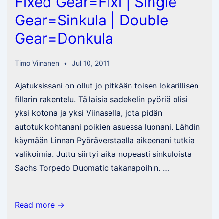
Fixed Gear=Fixi | Single
Gear=Sinkula | Double
Gear=Donkula
Timo Viinanen
Jul 10, 2011
Ajatuksissani on ollut jo pitkään toisen lokarillisen
fillarin rakentelu. Tällaisia sadekelin pyöriä olisi
yksi kotona ja yksi Viinasella, jota pidän
autotukikohtanani poikien asuessa luonani. Lähdin
käymään Linnan Pyöräverstaalla aikeenani tutkia
valikoimia. Juttu siirtyi aika nopeasti sinkuloista
Sachs Torpedo Duomatic takanapoihin. …
Fixed
Read more →
Gear=Fixi