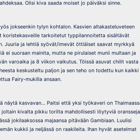
hdeksaa. Olisi kiva saada moiset jo päiväksi sinne.
myös jokseenkin tylyn kohtalon. Kasvien altakasteluveteen
koristekasveille tarkoitetut typpilannoitetta sisältävät
. Juuria ja lehtiä syövät/imevät öttiäiset saavat myrkkyä
ä ei suoraan mainita, mutta ne pirulaiset munii multaan ja
n varoaika ja 8 viikon vaikutus. Töissä asuvat chilit vasta
heesta keskusteltu paljon ja sen teho on todettu kun kaikki
ttua Fairy-mukilla ansaan.
ä näytä kasvavan… Paitsi että yksi työkaveri on Thaimaass
joltain kivalta pikku torilta mahdollisesti löytyviä oransseja
mässä jokilaaksossa majaansa pitävään Gambiaan. Luulisi
emän kukkii ja neljässä on raakileita. Ihan hyvät asetelmat