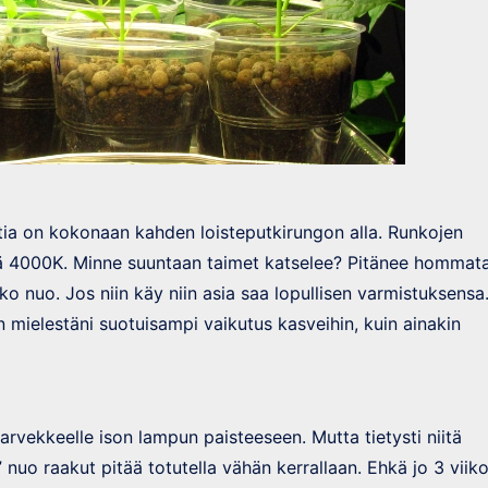
sastia on kokonaan kahden loisteputkirungon alla. Runkojen
llä 4000K. Minne suuntaan taimet katselee? Pitänee hommat
o nuo. Jos niin käy niin asia saa lopullisen varmistuksensa
 mielestäni suotuisampi vaikutus kasveihin, kuin ainakin
arvekkeelle ison lampun paisteeseen. Mutta tietysti niitä
 nuo raakut pitää totutella vähän kerrallaan. Ehkä jo 3 viik