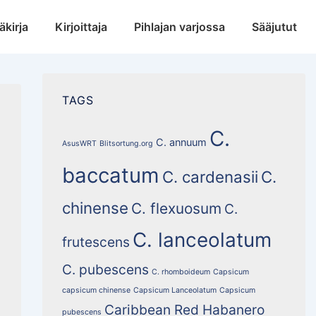
äkirja
Kirjoittaja
Pihlajan varjossa
Sääjutut
TAGS
C.
C. annuum
AsusWRT
Blitsortung.org
baccatum
C. cardenasii
C.
chinense
C. flexuosum
C.
C. lanceolatum
frutescens
C. pubescens
C. rhomboideum
Capsicum
capsicum chinense
Capsicum Lanceolatum
Capsicum
Caribbean Red Habanero
pubescens