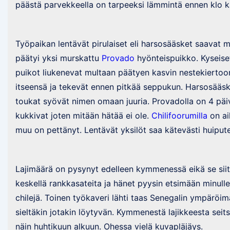
päästä parvekkeella on tarpeeksi lämmintä ennen klo ka
Työpaikan lentävät pirulaiset eli harsosääsket saavat 
päätyi yksi murskattu
Provado
hyönteispuikko. Kyseiset 
puikot liukenevat multaan päätyen kasvin nestekiertoon
itseensä ja tekevät ennen pitkää seppukun. Harsosääski
toukat syövät nimen omaan juuria. Provadolla on 4 päivä
kukkivat joten mitään hätää ei ole.
Chilifoorumilla
on ai
muu on pettänyt. Lentävät yksilöt saa kätevästi huipute
Lajimäärä on pysynyt edelleen kymmenessä eikä se siit
keskellä rankkasateita ja hänet pyysin etsimään minulle 
chilejä. Toinen työkaveri lähti taas Senegalin ympäröi
sieltäkin jotakin löytyvän. Kymmenestä lajikkeesta seits
näin huhtikuun alkuun. Ohessa vielä kuvapläjäys.