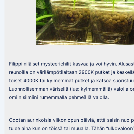
Filippiiniläiset mysteerichilit kasvaa ja voi hyvin. Alu
reunoilla on värilämpötilaltaan 2900K putket ja keske
toiset 4000K tai kylmemmät putket ja katsoa suoristuuk
Luonnollisemman värisellä (lue: kylmemmällä) valolla on
omiin silmiini rumemmalla pehmeällä valolla.
Odotan aurinkoisia viikonlopun päiviä, että saisin nuo p
tulee aina kun on töissä tai muualla. Tähän “ulkovaloon”