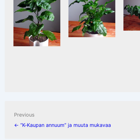
Post
Previous
navigation
← “K-Kaupan annuum” ja muuta mukavaa