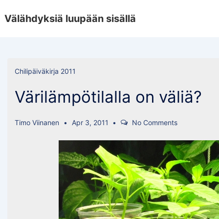
↓
Välähdyksiä luupään sisällä
Skip
to
Main
Content
Chilipäiväkirja 2011
Värilämpötilalla on väliä?
Timo Viinanen
Apr 3, 2011
No Comments