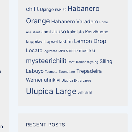
Habanero
chilit
Django
ESP-32
Orange
Habanero Varadero
Home
Juuso
Jami
kalmisto
Kasvihuone
Assistant
Lemon Drop
kuppikivi
Lapset
last.fm
Locato
musiikki
logrotate
MPX 5010DP
mysteerichilit
Siling
Root Trainer
rSyslog
Labuyo
Trepadeira
a
Tasmota
Tasmotizer
.
Werner
uhrikivi
Ulupica Extra Large
Ulupica Large
villichilit
RECENT POSTS
on