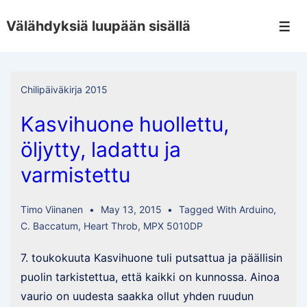
↓
Välähdyksiä luupään sisällä
Skip
Men
to
Main
Content
Chilipäiväkirja 2015
Kasvihuone huollettu,
öljytty, ladattu ja
varmistettu
Timo Viinanen
May 13, 2015
Tagged With
Arduino
,
C. Baccatum
,
Heart Throb
,
MPX 5010DP
7. toukokuuta Kasvihuone tuli putsattua ja päällisin
puolin tarkistettua, että kaikki on kunnossa. Ainoa
vaurio on uudesta saakka ollut yhden ruudun