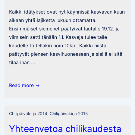
Kaikki idätykset ovat nyt käynnissä kasvavan kuun
aikaan yhtä lajiketta lukuun ottamatta.
Ensimmäiset siemenet päätyivät lautalle 19.12. ja
viimisein setti tänään 1.1. Kasveja tulee tälle
kaudelle todellakin noin 10kpl. Kaikki niistä
päätyvät pieneen kasvihuoneeseen ja siellä ei sitä
tilaa ihan …
Chilikausi
Read more →
2015
käyntiin
Chilipäiväkirja 2014
,
Chilipäiväkirja 2015
Yhteenvetoa chilikaudesta