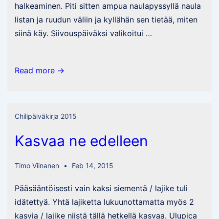
halkeaminen. Piti sitten ampua naulapyssyllä naula
listan ja ruudun väliin ja kyllähän sen tietää, miten
siinä käy. Siivouspäiväksi valikoitui …
Kasvihuone
Read more →
huollettu,
öljytty,
ladattu
Chilipäiväkirja 2015
ja
Kasvaa ne edelleen
varmistettu
Timo Viinanen
Feb 14, 2015
Pääsääntöisesti vain kaksi siementä / lajike tuli
idätettyä. Yhtä lajiketta lukuunottamatta myös 2
kasvia / lajike niistä tällä hetkellä kasvaa. Ulupica