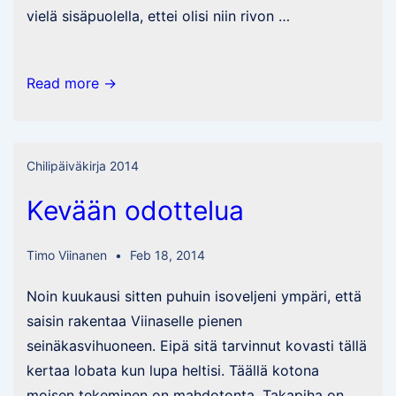
vielä sisäpuolella, ettei olisi niin rivon …
Ensimmäinen
Read more →
kasvihuoneeni
Chilipäiväkirja 2014
Kevään odottelua
Timo Viinanen
Feb 18, 2014
Noin kuukausi sitten puhuin isoveljeni ympäri, että
saisin rakentaa Viinaselle pienen
seinäkasvihuoneen. Eipä sitä tarvinnut kovasti tällä
kertaa lobata kun lupa heltisi. Täällä kotona
moisen tekeminen on mahdotonta. Takapiha on