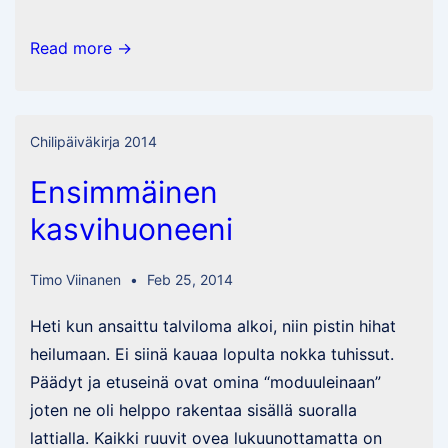
Fataliin
Read more →
“Parvifolium”
Chilipäiväkirja 2014
Ensimmäinen
kasvihuoneeni
Timo Viinanen
Feb 25, 2014
Heti kun ansaittu talviloma alkoi, niin pistin hihat
heilumaan. Ei siinä kauaa lopulta nokka tuhissut.
Päädyt ja etuseinä ovat omina “moduuleinaan”
joten ne oli helppo rakentaa sisällä suoralla
lattialla. Kaikki ruuvit ovea lukuunottamatta on