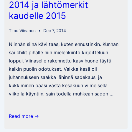
2014 ja lähtömerkit
kaudelle 2015
Timo Viinanen
Dec 7, 2014
Niinhän siinä kävi taas, kuten ennustinkin. Kunhan
sai chilit pihalle niin mielenkiinto kirjoitteluun
loppui. Viinaselle rakennettu kasvihuone täytti
kaikin puolin odotukset. Vaikka kesä oli
juhannukseen saakka lähinnä sadekausi ja
kukkiminen pääsi vasta kesäkuun viimeisellä
viikolla käyntiin, sain todella muhkean sadon …
Yhteenvetoa
Read more →
chilikaudesta