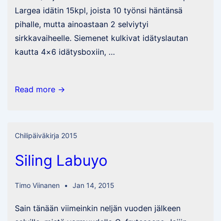
Largea idätin 15kpl, joista 10 työnsi häntänsä
pihalle, mutta ainoastaan 2 selviytyi
sirkkavaiheelle. Siemenet kulkivat idätyslautan
kautta 4×6 idätysboxiin, …
Kasvaa
Read more →
ne
edelleen
Chilipäiväkirja 2015
Siling Labuyo
Timo Viinanen
Jan 14, 2015
Sain tänään viimeinkin neljän vuoden jälkeen