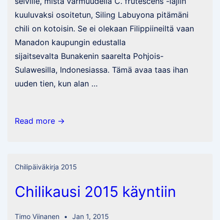
selville, mistä varmuudella C. frutescens -lajiin
kuuluvaksi osoitetun, Siling Labuyona pitämäni
chili on kotoisin. Se ei olekaan Filippiineiltä vaan
Manadon kaupungin edustalla
sijaitsevalta Bunakenin saarelta Pohjois-
Sulawesilla, Indonesiassa. Tämä avaa taas ihan
uuden tien, kun alan …
Siling
Read more →
Labuyo
Chilipäiväkirja 2015
Chilikausi 2015 käyntiin
Timo Viinanen
Jan 1, 2015