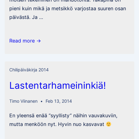
pieni kuin mikä ja metsikkö varjostaa suuren osan
päivästä. Ja …
Kevään
Read more →
odottelua
Chilipäiväkirja 2014
Lastentarhameininkiä!
Timo Viinanen
Feb 13, 2014
En yleensä enää “syyllisty” näihin vauvakuviin,
mutta menköön nyt. Hyvin nuo kasvavat