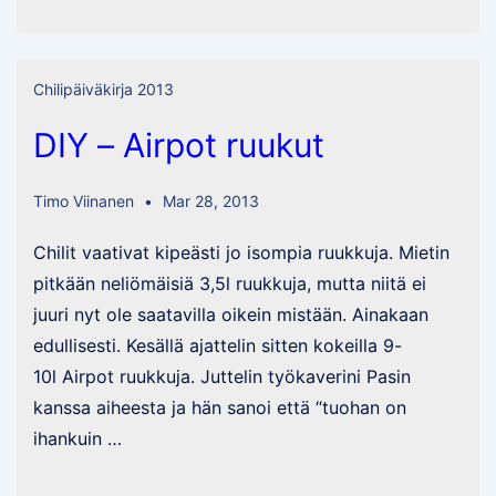
Large
“Tiemuh
Strain”
Chilipäiväkirja 2013
DIY – Airpot ruukut
Timo Viinanen
Mar 28, 2013
Chilit vaativat kipeästi jo isompia ruukkuja. Mietin
pitkään neliömäisiä 3,5l ruukkuja, mutta niitä ei
juuri nyt ole saatavilla oikein mistään. Ainakaan
edullisesti. Kesällä ajattelin sitten kokeilla 9-
10l Airpot ruukkuja. Juttelin työkaverini Pasin
kanssa aiheesta ja hän sanoi että “tuohan on
ihankuin …