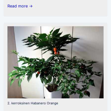
DIY
Read more →
–
Airpot
ruukut
2. kerroksinen Habanero Orange