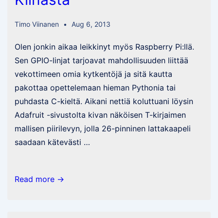
Timo Viinanen
Aug 6, 2013
Olen jonkin aikaa leikkinyt myös Raspberry Pi:llä.
Sen GPIO-linjat tarjoavat mahdollisuuden liittää
vekottimeen omia kytkentöjä ja sitä kautta
pakottaa opettelemaan hieman Pythonia tai
puhdasta C-kieltä. Aikani nettiä koluttuani löysin
Adafruit -sivustolta kivan näköisen T-kirjaimen
mallisen piirilevyn, jolla 26-pinninen lattakaapeli
saadaan kätevästi …
Piirilevyjen
Read more →
tilaaminen
Kiinasta