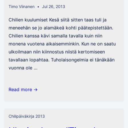
Timo Viinanen
Jul 26, 2013
Chilien kuulumiset Kesä siitä sitten taas tuli ja
meneehän se jo alamäkeä kohti päätepistettään.
Chilien kanssa kävi samalla tavalla kuin niin
monena vuotena aikaisemminkin. Kun ne on saatu
ulkoilmaan niin kiinnostus niistä kertomiseen
tavallaan lopahtaa. Tuholaisongelmia ei tänäkään
vuonna ole …
System
Read more →
RED
ja
vähän
Chilipäiväkirja 2013
chilijuttuja