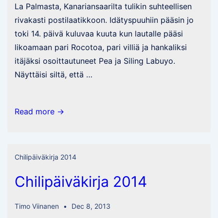
La Palmasta, Kanariansaarilta tulikin suhteellisen
rivakasti postilaatikkoon. Idätyspuuhiin pääsin jo
toki 14. päivä kuluvaa kuuta kun lautalle pääsi
likoamaan pari Rocotoa, pari villiä ja hankaliksi
itäjäksi osoittautuneet Pea ja Siling Labuyo.
Näyttäisi siltä, että …
Rocotoilla
Read more →
lähdetään
liikenteeseen
Chilipäiväkirja 2014
Chilipäiväkirja 2014
Timo Viinanen
Dec 8, 2013