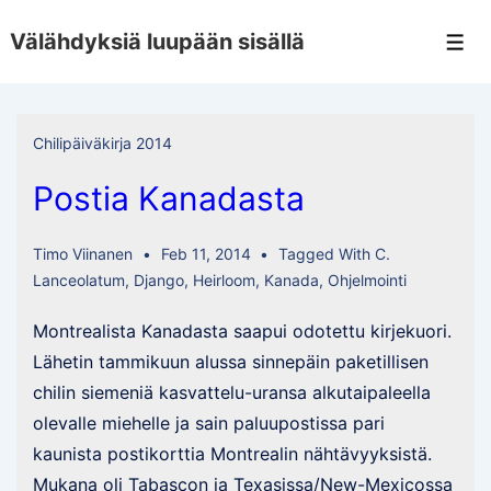
↓
Välähdyksiä luupään sisällä
Skip
Men
to
Main
Content
Chilipäiväkirja 2014
Postia Kanadasta
Timo Viinanen
Feb 11, 2014
Tagged With
C.
Lanceolatum
,
Django
,
Heirloom
,
Kanada
,
Ohjelmointi
Montrealista Kanadasta saapui odotettu kirjekuori.
Lähetin tammikuun alussa sinnepäin paketillisen
chilin siemeniä kasvattelu-uransa alkutaipaleella
olevalle miehelle ja sain paluupostissa pari
kaunista postikorttia Montrealin nähtävyyksistä.
Mukana oli Tabascon ja Texasissa/New-Mexicossa