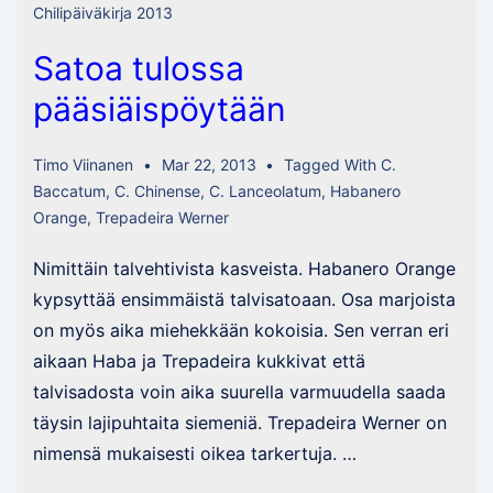
Chilipäiväkirja 2013
Satoa tulossa
pääsiäispöytään
Timo Viinanen
Mar 22, 2013
Tagged With
C.
Baccatum
,
C. Chinense
,
C. Lanceolatum
,
Habanero
Orange
,
Trepadeira Werner
Nimittäin talvehtivista kasveista. Habanero Orange
kypsyttää ensimmäistä talvisatoaan. Osa marjoista
on myös aika miehekkään kokoisia. Sen verran eri
aikaan Haba ja Trepadeira kukkivat että
talvisadosta voin aika suurella varmuudella saada
täysin lajipuhtaita siemeniä. Trepadeira Werner on
nimensä mukaisesti oikea tarkertuja. …