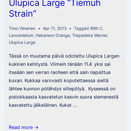
Ulupica Large “Tiemuh
Strain”
Timo Viinanen
Apr 11, 2013
Tagged With
C.
Lanceolatum
,
Habanero Orange
,
Trepadeira Werner
,
Ulupica Large
Tässä on muutama päivä odotettu Ulupica Largen
kukkien kehitystä. Viimein tänään 11.4. yksi sai
itseään sen verran raolleen että sain napsittua
kuvan. Kukkaa varovasti koputettaessa sieltä
lähtee kunnon pölähdys siitepölyä. Kyseessä on
pistokkaasta kasvatetun kasvin suora siemenestä
kasvatettu jälkeläinen. Kukat …
Ulupica
Read more →