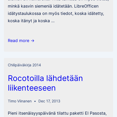
minkä kasvin siemeniä idätetään. LibreOfficen
idätystaulukossa on myös tiedot, koska idätetty,
koska itänyt ja koska …
Kun
Read more →
Excel-
taulukko
ei
Chilipäiväkirja 2014
riitä
Rocotoilla lähdetään
liikenteeseen
Timo Viinanen
Dec 17, 2013
Pieni itsenäisyyspäivänä tilattu paketti El Pasosta,