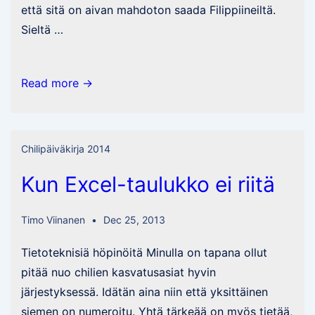
että sitä on aivan mahdoton saada Filippiineiltä.
Sieltä …
Mengelen
Read more →
puutarhassa
tapahtuu
taas…
Chilipäiväkirja 2014
Kun Excel-taulukko ei riitä
Timo Viinanen
Dec 25, 2013
Tietoteknisiä höpinöitä Minulla on tapana ollut
pitää nuo chilien kasvatusasiat hyvin
järjestyksessä. Idätän aina niin että yksittäinen
siemen on numeroitu. Yhtä tärkeää on myös tietää,