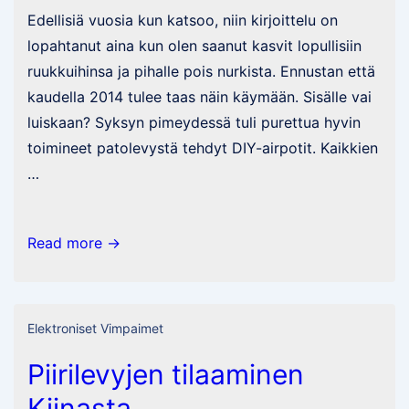
Edellisiä vuosia kun katsoo, niin kirjoittelu on
lopahtanut aina kun olen saanut kasvit lopullisiin
ruukkuihinsa ja pihalle pois nurkista. Ennustan että
kaudella 2014 tulee taas näin käymään. Sisälle vai
luiskaan? Syksyn pimeydessä tuli purettua hyvin
toimineet patolevystä tehdyt DIY-airpotit. Kaikkien
…
Chilipäiväkirja
Read more →
2014
Elektroniset Vimpaimet
Piirilevyjen tilaaminen
Kiinasta