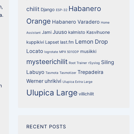
n,
Habanero
chilit
Django
ESP-32
a.
Orange
Habanero Varadero
Home
Juuso
Jami
kalmisto
Kasvihuone
Assistant
Lemon Drop
kuppikivi
Lapset
last.fm
Locato
musiikki
logrotate
MPX 5010DP
mysteerichilit
Siling
Root Trainer
rSyslog
Labuyo
Trepadeira
Tasmota
Tasmotizer
Werner
uhrikivi
Ulupica Extra Large
n
Ulupica Large
villichilit
RECENT POSTS