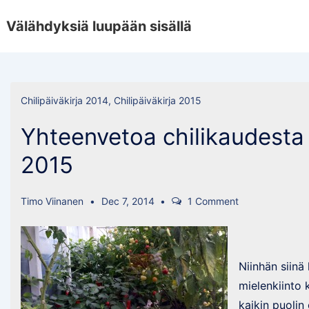
↓
Välähdyksiä luupään sisällä
Skip
to
Main
Content
Chilipäiväkirja 2014
,
Chilipäiväkirja 2015
Yhteenvetoa chilikaudesta 
2015
Timo Viinanen
Dec 7, 2014
1 Comment
Niinhän siinä 
mielenkiinto k
kaikin puolin