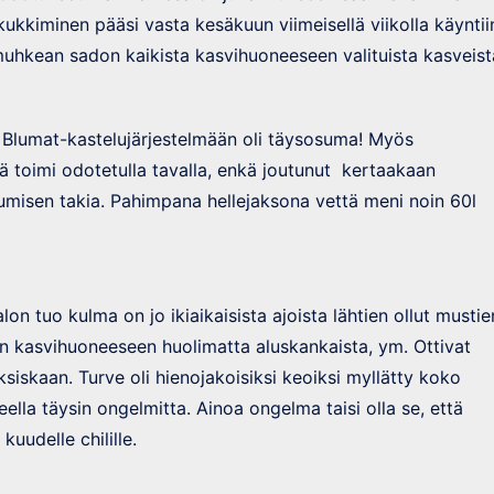
kukkiminen pääsi vasta kesäkuun viimeisellä viikolla käyntii
muhkean sadon kaikista kasvihuoneeseen valituista kasveist
a Blumat-kastelujärjestelmään oli täysosuma! Myös
ä toimi odotetulla tavalla, enkä joutunut kertaakaan
misen takia. Pahimpana hellejaksona vettä meni noin 60l
lon tuo kulma on jo ikiaikaisista ajoista lähtien ollut mustie
in kasvihuoneeseen huolimatta aluskankaista, ym. Ottivat
siskaan. Turve oli hienojakoisiksi keoiksi myllätty koko
lla täysin ongelmitta. Ainoa ongelma taisi olla se, että
kuudelle chilille.