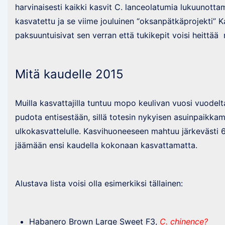
harvinaisesti kaikki kasvit C. lanceolatumia lukuunottam
kasvatettu ja se viime jouluinen “oksanpätkäprojekti” K
paksuuntuisivat sen verran että tukikepit voisi heittää
Mitä kaudelle 2015
Muilla kasvattajilla tuntuu mopo keulivan vuosi vuodelt
pudota entisestään, sillä totesin nykyisen asuinpaikkam
ulkokasvattelulle. Kasvihuoneeseen mahtuu järkevästi 6 k
jäämään ensi kaudella kokonaan kasvattamatta.
Alustava lista voisi olla esimerkiksi tällainen:
Habanero Brown Large Sweet F3,
C. chinence?