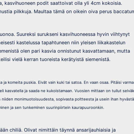
a, kasvihuoneen podit saattoivat olla yli 4cm kokoisia.
 mustia pilkkuja. Maultaa tämä on oikein oiva perus baccatu
 huonoa. Suureksi surukseni kasvihuoneessa hyvin viihtynyt
meisesti kastelussa tapahtuneen niin yleisen liikakastelun
emenistä olen pari kasvia onnistunut kasvattamaan, mutta
ilisi vielä kerran tuoreista kerätyistä siemenistä.
mia ja komeita puskia. Eivät vain kuki tai satoa. En vaan osaa. Pitäisi varm
 mieli kasvatella ja saada ne kukoistamaan. Vuosien mittaan on tullut selväk
dän niiden monimuotoisuudesta, sopivasta poltteesta ja usein ihan hyvästä
minen ja sen tunkeminen suurinpiirtein kaurapuuroonkin.
n chiliä. Olivat nimittäin täynnä ansarijauhiaisia ja