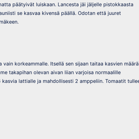
atta päätyivät luiskaan. Lancesta jäi jäljelle pistokkaasta
auniisti se kasvaa kivensä päällä. Odotan että juuret
 mäkeen.
a vain korkeammalle. Itsellä sen sijaan taitaa kasvien määrä
me takapihan olevan aivan liian varjoisa normaalille
asvia lattialle ja mahdollisesti 2 amppeliin. Tomaatit tulle