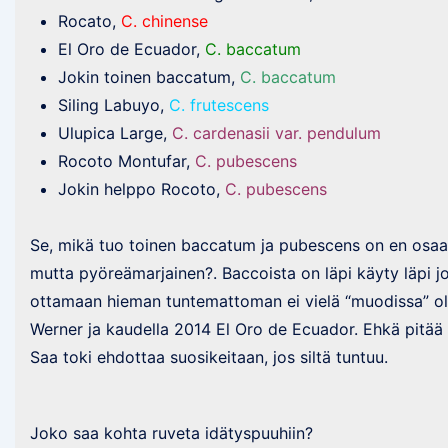
Rocato,
C. chinense
El Oro de Ecuador,
C. baccatum
Jokin toinen baccatum,
C. baccatum
Siling Labuyo,
C. frutescens
Ulupica Large,
C. cardenasii var. pendulum
Rocoto Montufar,
C. pubescens
Jokin helppo Rocoto,
C. pubescens
Se, mikä tuo toinen baccatum ja pubescens on en osaa v
mutta pyöreämarjainen?. Baccoista on läpi käyty läpi jo
ottamaan hieman tuntemattoman ei vielä “muodissa” olev
Werner ja kaudella 2014 El Oro de Ecuador. Ehkä pitää ku
Saa toki ehdottaa suosikeitaan, jos siltä tuntuu.
Joko saa kohta ruveta idätyspuuhiin?