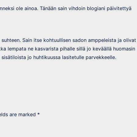
onneksi ole ainoa. Tänään sain vihdoin blogiani päivitettyä
n suhteen. Sain itse kohtuullisen sadon amppeleista ja olivat
ka lempata ne kasvarista pihalle sillä jo keväällä huomasin
sisätiloista jo huhtikuussa lasitetulle parvekkeelle.
ields are marked
*