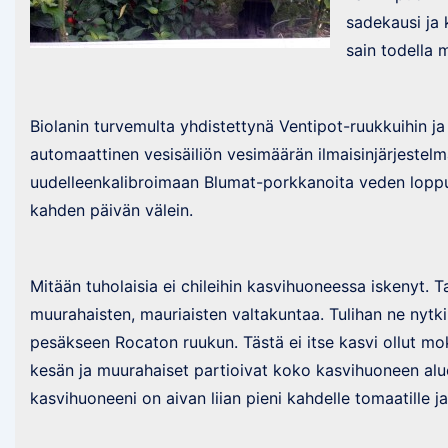
sadekausi ja 
sain todella 
Biolanin turvemulta yhdistettynä Ventipot-ruukkuihin j
automaattinen vesisäiliön vesimäärän ilmaisinjärjestelm
uudelleenkalibroimaan Blumat-porkkanoita veden loppu
kahden päivän välein.
Mitään tuholaisia ei chileihin kasvihuoneessa iskenyt. Ta
muurahaisten, mauriaisten valtakuntaa. Tulihan ne nytk
pesäkseen Rocaton ruukun. Tästä ei itse kasvi ollut mok
kesän ja muurahaiset partioivat koko kasvihuoneen aluee
kasvihuoneeni on aivan liian pieni kahdelle tomaatille ja 