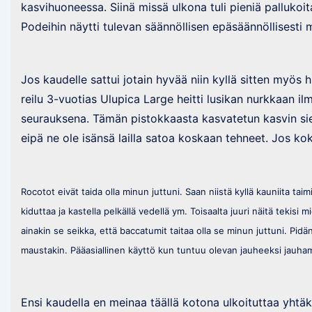
kasvihuoneessa. Siinä missä ulkona tuli pieniä pallukoit
Podeihin näytti tulevan säännöllisen epäsäännöllisesti
Jos kaudelle sattui jotain hyvää niin kyllä sitten myös
reilu 3-vuotias Ulupica Large heitti lusikan nurkkaan il
seurauksena. Tämän pistokkaasta kasvatetun kasvin si
eipä ne ole isänsä lailla satoa koskaan tehneet. Jos koke
Rocotot eivät taida olla minun juttuni. Saan niistä kyllä kauniita tai
kiduttaa ja kastella pelkällä vedellä ym. Toisaalta juuri näitä tekisi
ainakin se seikka, että baccatumit taitaa olla se minun juttuni. Pi
maustakin. Pääasiallinen käyttö kun tuntuu olevan jauheeksi jauha
Ensi kaudella en meinaa täällä kotona ulkoituttaa yhtäkää