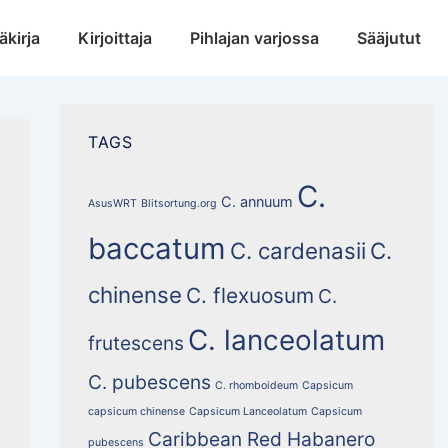
äkirja
Kirjoittaja
Pihlajan varjossa
Sääjutut
TAGS
C.
C. annuum
AsusWRT
Blitsortung.org
baccatum
C. cardenasii
C.
chinense
C. flexuosum
C.
C. lanceolatum
frutescens
C. pubescens
C. rhomboideum
Capsicum
capsicum chinense
Capsicum Lanceolatum
Capsicum
Caribbean Red Habanero
pubescens