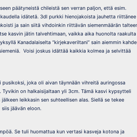
seen päätyneistä chileistä sen verran paljon, että esim.
kaudella idätetä. 3dl purkki hienojakoista jauhetta riittänee
koisti ja sain siitä vihdoinkin riittävän siemenmäärän taltee
Itse kasvin jätin talvehtimaan, vaikka aika huonolta raakulta
 syksyllä Kanadalaiselta “kirjekaveriltani” sain aiemmin kahd
iemeniä. Voisi joskus idättää kaikkia kolmea ja selvittää
i pusikoksi, joka oli aivan täynnään vihreitä auringossa
. Tyvikin on halkaisijaltaan yli 3cm. Tämä kasvi kypsytteli
jälkeen leikkasin sen suhteellisen alas. Siellä se tekee
 siis jäävän eloon.
mpöä. Se tuli huomattua kun vertasi kasveja kotona ja