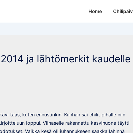
Main
Home
Chilipäiv
Navigation
2014 ja lähtömerkit kaudelle
kävi taas, kuten ennustinkin. Kunhan sai chilit pihalle niin
irjoitteluun loppui. Viinaselle rakennettu kasvihuone täytti
 odotukset. Vaikka kesä oli juhannukseen saakka lähinnä