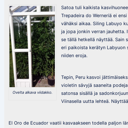
Satoa tuli kaikista kasvihuonee
Trepadeira do Werneriä ei ensi 
vähäksi aikaa. Siling Labuyo ku
ja jopa jonkin verran jauhetta. 
se tällä hetkellä näyttää. Sain
eri paikoista kerätyn Labyuon s
niiden eroja.
Tepin, Peru kasvoi jättimäiseks
violetin sävyjä saaneita podeja
Ovelta alkava viidakko.
satonsa sisällä ja sadonkorjuun 
Viinasella uutta lehteä. Näyttää
El Oro de Ecuador vaatii kasvaakseen todella paljon lä