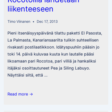
liikenteeseen
Timo Viinanen
Dec 17, 2013
Pieni itsenäisyyspäivänä tilattu paketti El Pasosta,
La Palmasta, Kanariansaarilta tulikin suhteellisen
rivakasti postilaatikkoon. Idätyspuuhiin pääsin jo
toki 14. päivä kuluvaa kuuta kun lautalle pääsi
likoamaan pari Rocotoa, pari villiä ja hankaliksi
itäjäksi osoittautuneet Pea ja Siling Labuyo.
Näyttäisi siltä, että …
Rocotoilla
Read more →
lähdetään
liikenteeseen