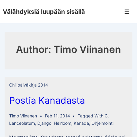
↓
Välähdyksiä luupään sisällä
Skip
Men
to
Main
Content
Author:
Timo Viinanen
Chilipäiväkirja 2014
Postia Kanadasta
Timo Viinanen
Feb 11, 2014
Tagged With
C.
Lanceolatum
,
Django
,
Heirloom
,
Kanada
,
Ohjelmointi