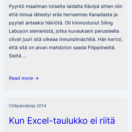
Pyyntö maailman toiselta laidalta Kävipä sitten niin
että minua lähestyi eräs herrasmies Kanadasta ja
pyyteli anteeksi häiriötä. Oli kiinnostunut Siling
Labuyon siemenistä, jotka kuvaukseni perusteella
olivat juuri sitä oikeaa linnunsilmächiliä. Hän kertoi,
että sitä on aivan mahdoton saada Filippiineiltä.
Sieltä …
Mengelen
Read more →
puutarhassa
tapahtuu
taas…
Chilipäiväkirja 2014
Kun Excel-taulukko ei riitä