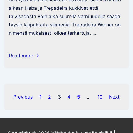
aikaan Haba ja Trepadeira kukkivat että
talvisadosta voin aika suurella varmuudella saada
täysin lajipuhtaita siemeniä. Trepadeira Werner on
nimensä mukaisesti oikea tarkertuja. …
Satoa
Read more →
tulossa
pääsiäispöytään
Posts
Previous
1
2
3
4
5
…
10
Next
pagination