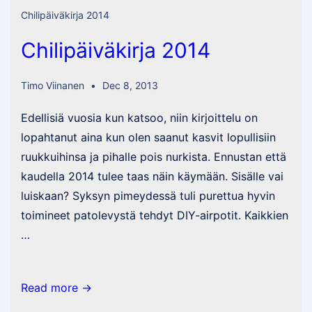
Chilipäiväkirja 2014
Chilipäiväkirja 2014
Timo Viinanen
Dec 8, 2013
Edellisiä vuosia kun katsoo, niin kirjoittelu on
lopahtanut aina kun olen saanut kasvit lopullisiin
ruukkuihinsa ja pihalle pois nurkista. Ennustan että
kaudella 2014 tulee taas näin käymään. Sisälle vai
luiskaan? Syksyn pimeydessä tuli purettua hyvin
toimineet patolevystä tehdyt DIY-airpotit. Kaikkien
…
Chilipäiväkirja
Read more →
2014