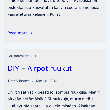
lähtee kunnon pölähdys siitepölyä. Kyseessä on
pistokkaasta kasvatetun kasvin suora siemenestä
kasvatettu jälkeläinen. Kukat …
Ulupica
Read more →
Large
“Tiemuh
Strain”
Chilipäiväkirja 2013
DIY – Airpot ruukut
Timo Viinanen
Mar 28, 2013
Chilit vaativat kipeästi jo isompia ruukkuja. Mietin
pitkään neliömäisiä 3,5l ruukkuja, mutta niitä ei
juuri nyt ole saatavilla oikein mistään. Ainakaan