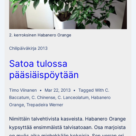
2. kerroksinen Habanero Orange
Chilipäiväkirja 2013
Satoa tulossa
pääsiäispöytään
Timo Viinanen
Mar 22, 2013
Tagged With
C.
Baccatum
,
C. Chinense
,
C. Lanceolatum
,
Habanero
Orange
,
Trepadeira Werner
Nimittäin talvehtivista kasveista. Habanero Orange
kypsyttää ensimmäistä talvisatoaan. Osa marjoista
on myös aika miehekkään kokoisia. Sen verran eri