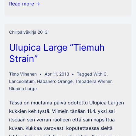
System
Read more →
RED
ja
vähän
Chilipäiväkirja 2013
chilijuttuja
Ulupica Large “Tiemuh
Strain”
Timo Viinanen
Apr 11, 2013
Tagged With
C.
Lanceolatum
,
Habanero Orange
,
Trepadeira Werner
,
Ulupica Large
Tässä on muutama päivä odotettu Ulupica Largen
kukkien kehitystä. Viimein tänään 11.4. yksi sai
itseään sen verran raolleen että sain napsittua
kuvan. Kukkaa varovasti koputettaessa sieltä