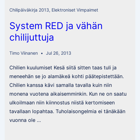
Chilipäiväkirja 2013
,
Elektroniset Vimpaimet
System RED ja vähän
chilijuttuja
Timo Viinanen
Jul 26, 2013
Chilien kuulumiset Kesä siitä sitten taas tuli ja
meneehän se jo alamäkeä kohti päätepistettään.
Chilien kanssa kävi samalla tavalla kuin niin
monena vuotena aikaisemminkin. Kun ne on saatu
ulkoilmaan niin kiinnostus niistä kertomiseen
tavallaan lopahtaa. Tuholaisongelmia ei tänäkään
vuonna ole …