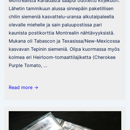
Montrealista Kanadasta saapui odotettu kirjekuori.
Lähetin tammikuun alussa sinnepäin paketillisen
chilin siemeniä kasvattelu-uransa alkutaipaleella
olevalle miehelle ja sain paluupostissa pari
kaunista postikorttia Montrealin nähtävyyksistä.
Mukana oli Tabascon ja Texasissa/New-Mexicossa
kasvavan Tepinin siemeniä. Olipa kuormassa myös
kolmea eri Heirloom-tomaattilajiketta (Cherokee
Purple Tomato, …
Postia
Read more →
Kanadasta