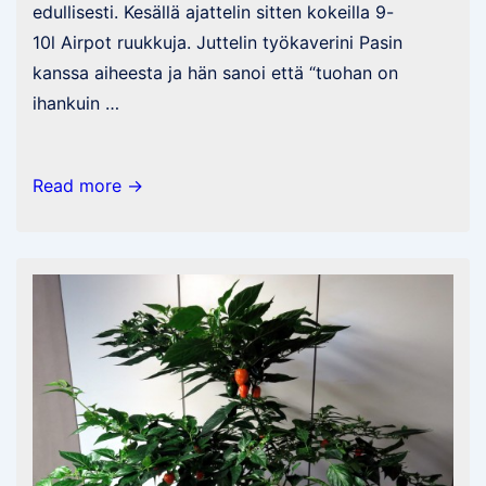
edullisesti. Kesällä ajattelin sitten kokeilla 9-
10l Airpot ruukkuja. Juttelin työkaverini Pasin
kanssa aiheesta ja hän sanoi että “tuohan on
ihankuin …
DIY
Read more →
–
Airpot
ruukut