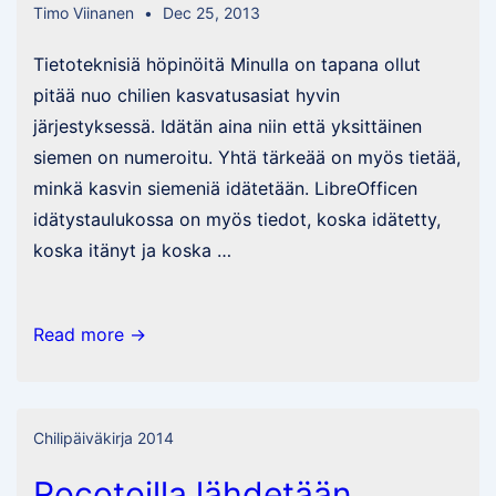
Timo Viinanen
Dec 25, 2013
Tietoteknisiä höpinöitä Minulla on tapana ollut
pitää nuo chilien kasvatusasiat hyvin
järjestyksessä. Idätän aina niin että yksittäinen
siemen on numeroitu. Yhtä tärkeää on myös tietää,
minkä kasvin siemeniä idätetään. LibreOfficen
idätystaulukossa on myös tiedot, koska idätetty,
koska itänyt ja koska …
Kun
Read more →
Excel-
taulukko
ei
Chilipäiväkirja 2014
riitä
Rocotoilla lähdetään