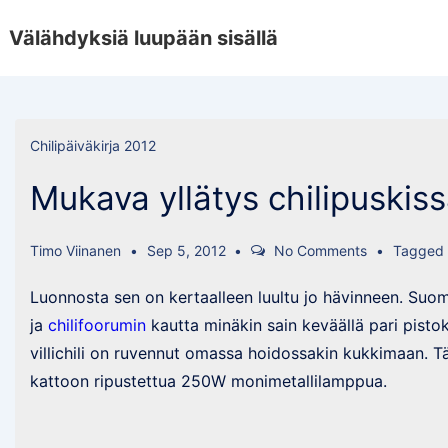
↓
Välähdyksiä luupään sisällä
Skip
to
Main
Content
Chilipäiväkirja 2012
Mukava yllätys chilipuskis
Timo Viinanen
Sep 5, 2012
No Comments
Tagged
Luonnosta sen on kertaalleen luultu jo hävinneen. Suom
ja
chilifoorumin
kautta minäkin sain keväällä pari pisto
villichili on ruvennut omassa hoidossakin kukkimaan. Tä
kattoon ripustettua 250W monimetallilamppua.