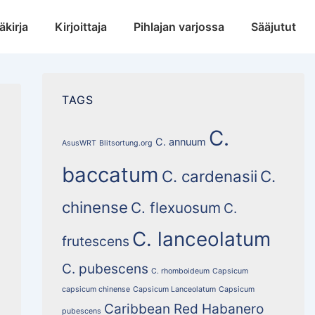
äkirja
Kirjoittaja
Pihlajan varjossa
Sääjutut
TAGS
C.
C. annuum
AsusWRT
Blitsortung.org
baccatum
C. cardenasii
C.
chinense
C. flexuosum
C.
C. lanceolatum
frutescens
C. pubescens
C. rhomboideum
Capsicum
capsicum chinense
Capsicum Lanceolatum
Capsicum
Caribbean Red Habanero
pubescens