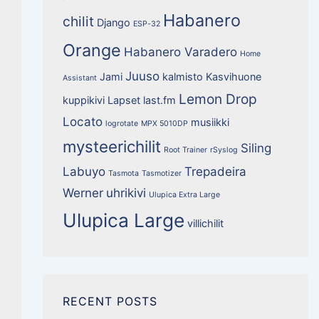
Habanero
chilit
Django
ESP-32
Orange
Habanero Varadero
Home
Juuso
Jami
kalmisto
Kasvihuone
Assistant
Lemon Drop
kuppikivi
Lapset
last.fm
Locato
musiikki
logrotate
MPX 5010DP
mysteerichilit
Siling
Root Trainer
rSyslog
Labuyo
Trepadeira
Tasmota
Tasmotizer
Werner
uhrikivi
Ulupica Extra Large
Ulupica Large
villichilit
RECENT POSTS