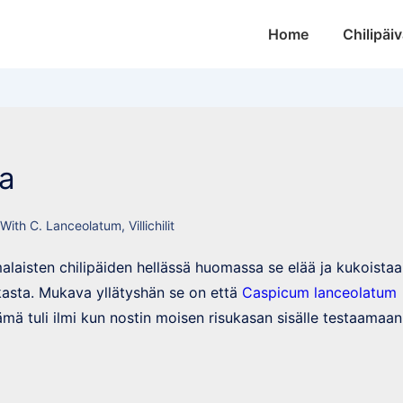
Main
Home
Chilipäiv
Navigation
sa
 With
C. Lanceolatum
,
Villichilit
alaisten chilipäiden hellässä huomassa se elää ja kukoistaa
kasta. Mukava yllätyshän se on että
Caspicum lanceolatum
mä tuli ilmi kun nostin moisen risukasan sisälle testaamaan